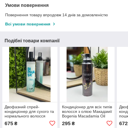
Умови повернення
Повернення товару впродовж 14 днів за домовленістю
Всі умови повернення
Подібні товари компанії
Двофазний спрей-
Кондиціонер для всіх типів
Двоф
кондиціонер для сухого та
волосся з олією Макадамії
конд
нормального волосся
Bogenia Macadamia Oil
пошк
Ducastel Subtil Color Lab
Conditioner 400мл
Eray
675
295
672
₴
₴
Biphase Hydra Spray 200