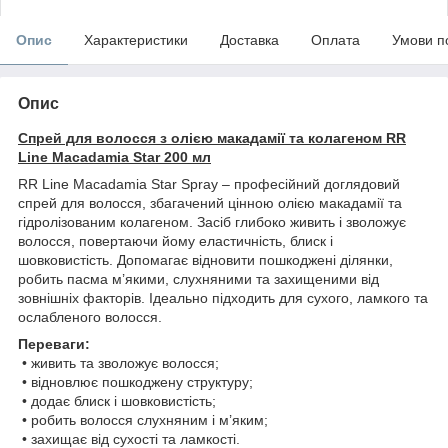
Опис
Характеристики
Доставка
Оплата
Умови п
Опис
Спрей для волосся з олією макадамії та колагеном RR
Line Macadamia Star 200 мл
RR Line Macadamia Star Spray – професійний доглядовий
спрей для волосся, збагачений цінною олією макадамії та
гідролізованим колагеном. Засіб глибоко живить і зволожує
волосся, повертаючи йому еластичність, блиск і
шовковистість. Допомагає відновити пошкоджені ділянки,
робить пасма м’якими, слухняними та захищеними від
зовнішніх факторів. Ідеально підходить для сухого, ламкого та
ослабленого волосся.
Переваги:
• живить та зволожує волосся;
• відновлює пошкоджену структуру;
• додає блиск і шовковистість;
• робить волосся слухняним і м’яким;
• захищає від сухості та ламкості.