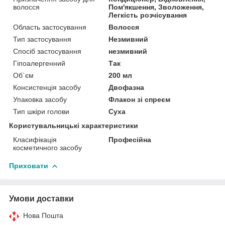
волосся
Пом'якшення, Зволоження,
Легкість розчісування
Область застосування
Волосся
Тип застосування
Незмивний
Спосіб застосування
незмивний
Гіпоалергенний
Так
Об`єм
200 мл
Консистенція засобу
Двофазна
Упаковка засобу
Флакон зі спреєм
Тип шкіри голови
Суха
Користувальницькі характеристики
Класифікація
Професійна
косметичного засобу
Приховати
Умови доставки
Нова Пошта