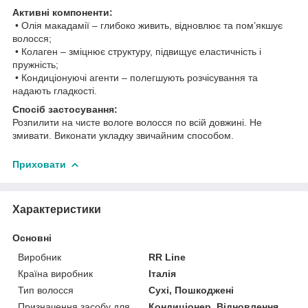
Активні компоненти:
• Олія макадамії – глибоко живить, відновлює та пом’якшує
волосся;
• Колаген – зміцнює структуру, підвищує еластичність і
пружність;
• Кондиціонуючі агенти – полегшують розчісування та
надають гладкості.
Спосіб застосування:
Розпилити на чисте вологе волосся по всій довжині. Не
змивати. Виконати укладку звичайним способом.
Приховати
Характеристики
Основні
Виробник
RR Line
Країна виробник
Італія
Тип волосся
Сухі, Пошкоджені
Призначення засобу для
Кондиціонер, Відновлення,