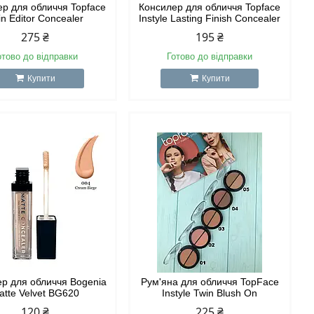
р для обличчя Topface
Консилер для обличчя Topface
in Editor Concealer
Instyle Lasting Finish Concealer
275 ₴
195 ₴
отово до відправки
Готово до відправки
Купити
Купити
р для обличчя Bogenia
Рум'яна для обличчя TopFace
atte Velvet BG620
Instyle Twin Blush On
120 ₴
225 ₴