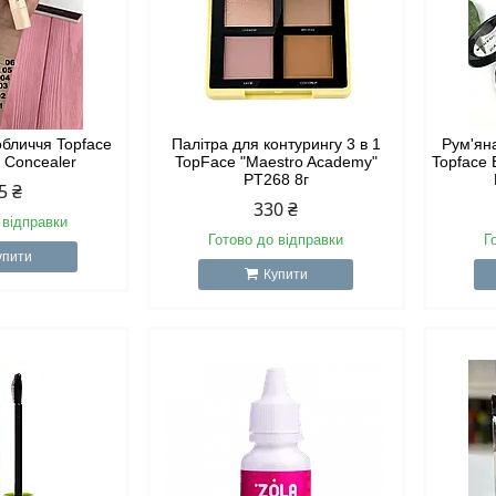
обличчя Topface
Палітра для контурингу 3 в 1
Рум'ян
r Concealer
TopFace "Maestro Academy"
Topface 
PT268 8г
5 ₴
330 ₴
 відправки
Готово до відправки
Г
упити
Купити