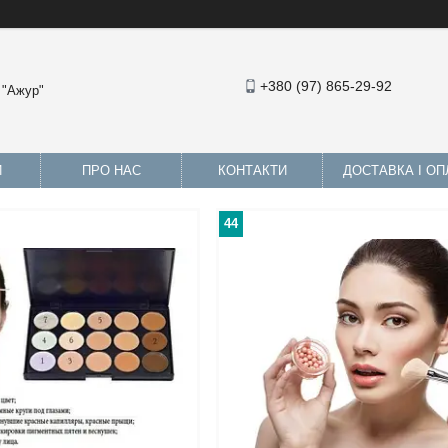
+380 (97) 865-29-92
 "Ажур"
И
ПРО НАС
КОНТАКТИ
ДОСТАВКА І ОП
44