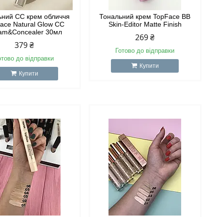
ьний СС крем обличчя
Тональний крем TopFace BB
ace Natural Glow CC
Skin-Editor Matte Finish
am&Concealer 30мл
269 ₴
379 ₴
Готово до відправки
отово до відправки
Купити
Купити