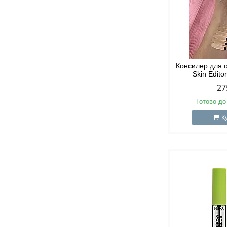
Консилер для 
Skin Edito
27
Готово до
К