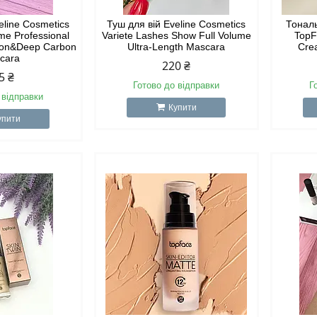
eline Cosmetics
Туш для вій Eveline Cosmetics
Тонал
me Professional
Variete Lashes Show Full Volume
TopF
ition&Deep Carbon
Ultra-Length Mascara
Cre
cara
220 ₴
5 ₴
Готово до відправки
Г
 відправки
Купити
упити