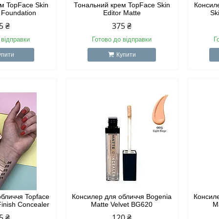
м TopFace Skin
Тональний крем TopFace Skin
Консиле
 Foundation
Editor Matte
Sk
5 ₴
375 ₴
 відправки
Готово до відправки
Г
упити
Купити
обличчя Topface
Консилер для обличчя Bogenia
Консиле
 Finish Concealer
Matte Velvet BG620
M
5 ₴
120 ₴