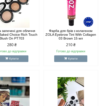
а запечені для обличчя
Фарба для брів з колагеном
Baked Choice Rich Touch
ZOLA Eyebrow Tint With Collagen
Blush On PT703
03 Brown 15 мл
280 ₴
210 ₴
отово до відправки
Готово до відправки
Купити
Купити