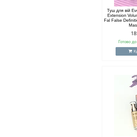
Туш для вій Ev
Extension Volu
Fal False Defin
Mas
18
Готово до
К