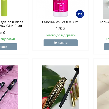
 для брів Bless
Окисник 3% ZOLA 30ml
Гель‑
Brow Glue 9 мл
170 ₴
5 ₴
Готово до відправки
 відправки
Г
Купити
упити