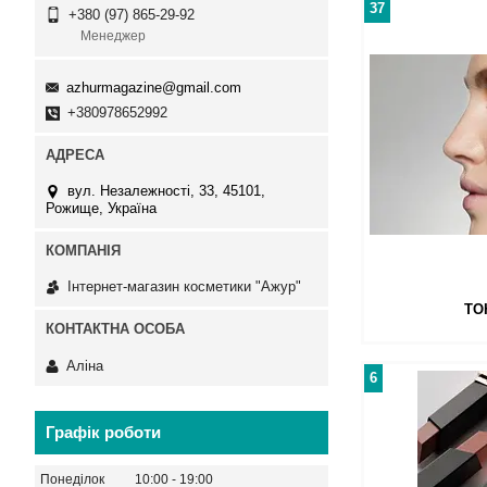
37
+380 (97) 865-29-92
Менеджер
azhurmagazine@gmail.com
+380978652992
вул. Незалежності, 33, 45101,
Рожище, Україна
Інтернет-магазин косметики "Ажур"
ТО
Аліна
6
Графік роботи
Понеділок
10:00
19:00