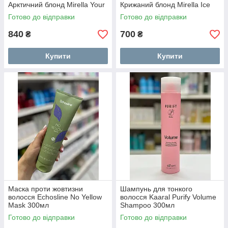
Арктичний блонд Mirella Your
Крижаний блонд Mirella Ice
BLONDesty Arctic Mask 1000
Your BLONDesty Mask 1000
Готово до відправки
Готово до відправки
мл
мл
840
700
₴
₴
Купити
Купити
Маска проти жовтизни
Шампунь для тонкого
волосся Echosline No Yellow
волосся Kaaral Purify Volume
Mask 300мл
Shampoo 300мл
Готово до відправки
Готово до відправки