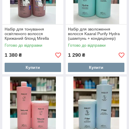
Набір для тонування
Набір для зволоження
освітленого волосся
волосся Kaaral Purify Hydra
Крижаний блонд Mirella
(шампунь + кондиціонер)
Professional Blondesty Ice
Готово до відправки
Готово до відправки
1 380
1 290
₴
₴
Купити
Купити