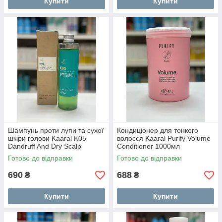
Купити
Купити
Шампунь проти лупи та сухої
Кондиціонер для тонкого
шкіри голови Kaaral K05
волосся Kaaral Purify Volume
Dandruff And Dry Scalp
Conditioner 1000мл
Shampoo 250 мл
Готово до відправки
Готово до відправки
690
688
₴
₴
Купити
Купити