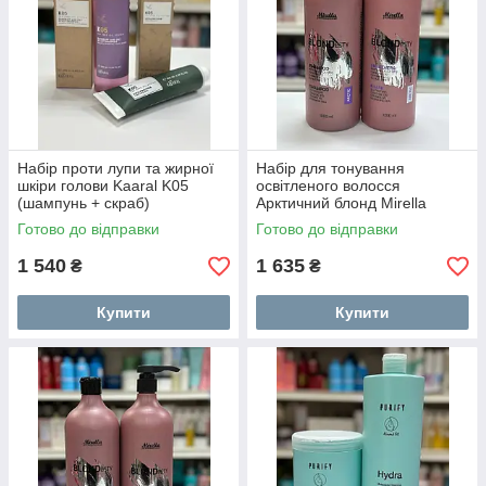
Набір проти лупи та жирної
Набір для тонування
шкіри голови Kaaral K05
освітленого волосся
(шампунь + скраб)
Арктичний блонд Mirella
Professional Blondesty
Готово до відправки
Готово до відправки
1 540
1 635
₴
₴
Купити
Купити