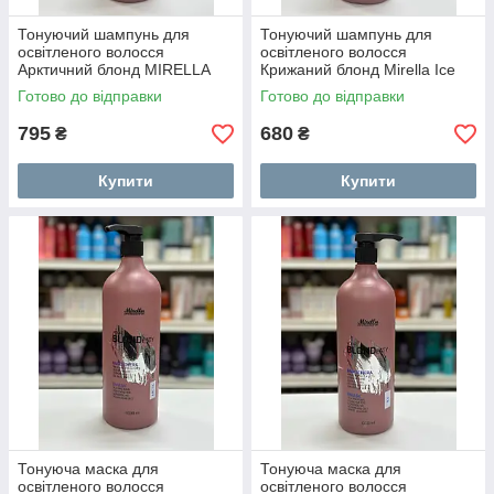
Тонуючий шампунь для
Тонуючий шампунь для
освітленого волосся
освітленого волосся
Арктичний блонд MIRELLA
Крижаний блонд Mirella Ice
Your BLONDesty Arctic 1000
Your BLONDesty Shampoo
Готово до відправки
Готово до відправки
мл
1000 мл
795
680
₴
₴
Купити
Купити
Тонуюча маска для
Тонуюча маска для
освітленого волосся
освітленого волосся