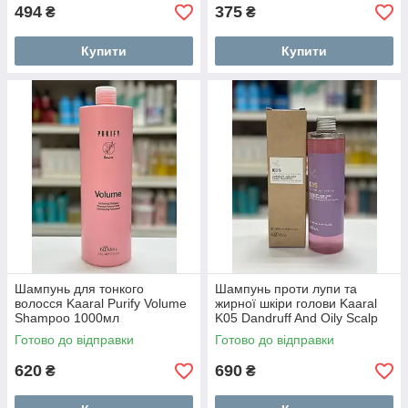
494
375
₴
₴
Купити
Купити
Шампунь для тонкого
Шампунь проти лупи та
волосся Kaaral Purify Volume
жирної шкіри голови Kaaral
Shampoo 1000мл
K05 Dandruff And Oily Scalp
Shampoo 250 мл
Готово до відправки
Готово до відправки
620
690
₴
₴