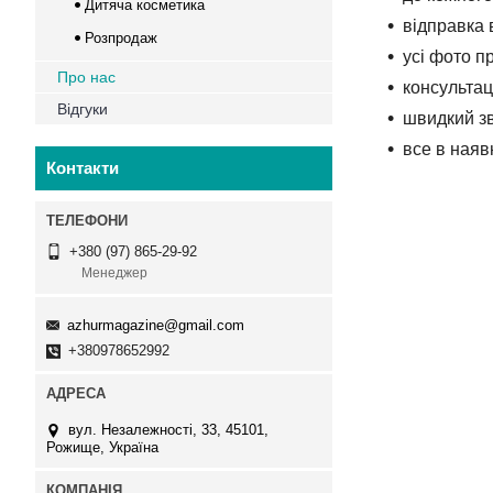
Дитяча косметика
відправка 
Розпродаж
усі фото п
Про нас
консультац
Відгуки
швидкий зв
все в наяв
Контакти
+380 (97) 865-29-92
Менеджер
azhurmagazine@gmail.com
+380978652992
вул. Незалежності, 33, 45101,
Рожище, Україна