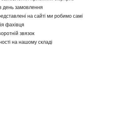
в день замовлення
редставлені на сайті ми робимо самі
ія фахівця
оротній звязок
ності на нашому складі