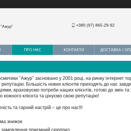
+380 (97) 865-29-92
 "Ажур"
И
ПРО НАС
КОНТАКТИ
ДОСТАВКА І ОП
метики "Ажур" засновано у 2001 році, на ринку інтернет тор
у репутацію. Більшість нових клієнтів приходять до нас зав
іями, враховуємо потреби наших клієнтів, готові до змін та
о кожного клієнта та цінуємо свою репутацію!
чість та гарний настрій – це про нас!!!
ема знижок
о замовлення приємний сюрприз