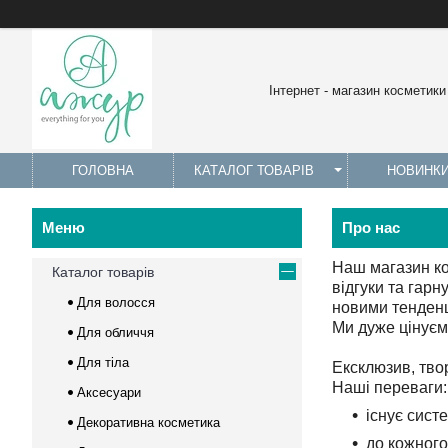
Інтернет - магазин косметики
ГОЛОВНА
КАТАЛОГ ТОВАРІВ
НОВИНК
Про нас
Наш магазин кос
Каталог товарів
відгуки та гарн
Для волосся
новими тенденц
Ми дуже цінуєм
Для обличчя
Для тіла
Ексклюзив, твор
Наші переваги:
Аксесуари
існує сист
Декоративна косметика
до кожног