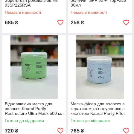
Superbrush рожева з білим
обличчя "SPF 50 +" TopFace
93SP226RSA
30мл
Немає в наявності
Немає в наявності
685
258
₴
₴
Відновлююча маска для
Маска-філер для волосся з
волосся Kaaral Purify
кератином та гіалуроновою
Restructure Ultra Mask 500 мл
кислотою Kaaral Purify Filler
Mask 500мл
Готово до відправки
Готово до відправки
720
765
₴
₴