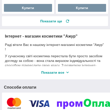
Купити
Купити
Показати ще
Інтернет - магазин косметики "Ажур"
Раді вітати Вас в нашому інтернет-магазині косметики "Ажур"
!
У сучасному світі косметика перестала бути просто засобом
догляду за собою - вона стала виразом індивідуальності та
способом підкреслити свою красу. З розвитком інтернет-
технологій, з'явилася можливість купувати косметичні
Показати все
продукти онлайн, що значно спростило процес пошуку та
покупки.
Наш магазин "Ажур" спеціалізується на доглядових засобах
Способи оплати
для волосся, також ми пропонуємо широкий асортимент
брендів серед декоративної косметики. Інтуїтивно зрозумілий
інтерфейс, зручна навігація за категоріями продукції,
можливість фільтрації товарів за різними параметрами та
інформативні описи продукції дозволить зробити Ваш шопінг