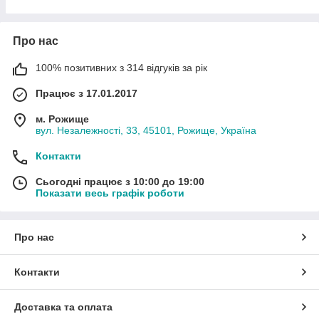
легким та безпечним.
Вибір інтернет-магазину косметики – це важливий крок на
Про нас
шляху до догляду за собою та підкреслення власної краси,
тому ми цінуємо та піклуємося про кожного нашого клієнта!
100% позитивних з 314 відгуків за рік
Працює з 17.01.2017
м. Рожище
вул. Незалежності, 33, 45101, Рожище, Україна
Контакти
Сьогодні працює з 10:00 до 19:00
Показати весь графік роботи
Про нас
Контакти
Доставка та оплата