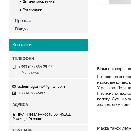
Дитяча косметика
Розпродаж
Про нас
Відгуки
Контакти
+380 (97) 865-29-92
Більше товарів н
Менеджер
Інтенсивна зволо
найсильніші звол
azhurmagazine@gmail.com
У разі фарбовано
+380978652992
Інтенсивна зволо
вологу. Суміш мас
зволоженим і он
вул. Незалежності, 33, 45101,
Рожище, Україна
Маска також легк