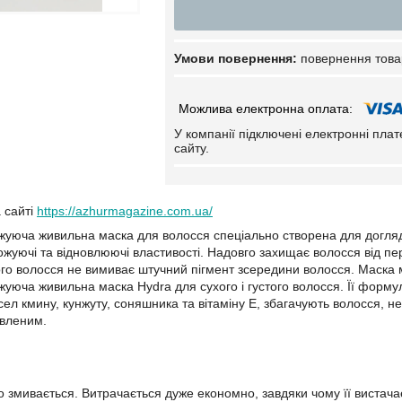
повернення това
У компанії підключені електронні пла
сайту.
а сайті
https://azhurmagazine.com.ua/
жуюча живильна маска для волосся спеціально створена для догля
ожуючі та відновлюючі властивості. Надовго захищає волосся від пе
го волосся не вимиває штучний пігмент зсередини волосся. Маска 
жуюча живильна маска Hydra для сухого і густого волосся. Її форму
ел кмину, кунжуту, соняшника та вітаміну Е, збагачують волосся, н
овленим.
о змивається. Витрачається дуже економно, завдяки чому її вистач