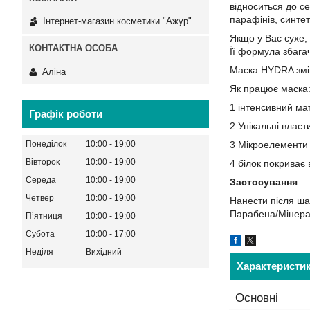
відноситься до се
парафінів, синте
Інтернет-магазин косметики "Ажур"
Якщо у Вас сухе,
Її формула збага
Маска HYDRA зміц
Аліна
Як працює маска
1 інтенсивний мат
Графік роботи
2 Унікальні влас
Понеділок
10:00
19:00
3 Мікроелементи 
Вівторок
10:00
19:00
4 білок покриває
Середа
10:00
19:00
Застосування
:
Четвер
10:00
19:00
Нанести після ша
Парабена/Мінера
Пʼятниця
10:00
19:00
Субота
10:00
17:00
Неділя
Вихідний
Характеристи
Основні