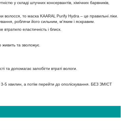
утністю у складі штучних консервантів, хімічних барвників,
и волосся, то маска KAARAL Purify Hydra – це правильні ліки.
ування, роблячи його сильним, м'яким і яскравим.
е втратило еластичність і блиск.
но живить та зволожує.
ті та допомагає запобігти втраті вологи.
3-5 хвилин, а потім перейти до ополіскування. БЕЗ ЗМІСТ