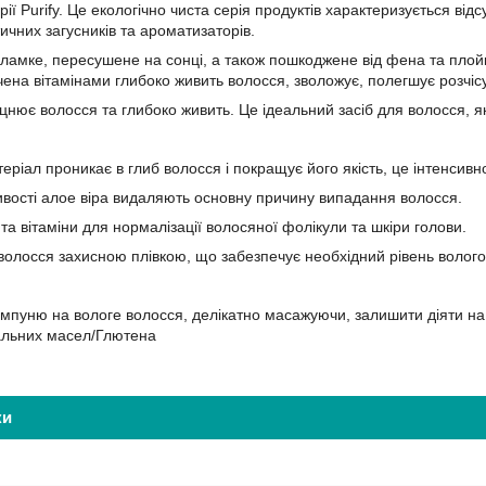
рії Purify. Це екологічно чиста серія продуктів характеризується відс
тичних загусників та ароматизаторів.
 ламке, пересушене на сонці, а також пошкоджене від фена та плойк
чена вітамінами глибоко живить волосся, зволожує, полегшує розчіс
нює волосся та глибоко живить. Це ідеальний засіб для волосся, як
:
еріал проникає в глиб волосся і покращує його якість, це інтенсив
тивості алое віра видаляють основну причину випадання волосся.
та вітаміни для нормалізації волосяної фолікули та шкіри голови.
 волосся захисною плівкою, що забезпечує необхідний рівень вологос
мпуню на вологе волосся, делікатно масажуючи, залишити діяти на 
льних масел/Глютена
ки