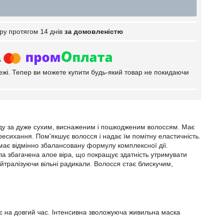
ру протягом 14 днів
за домовленістю
тежі. Тепер ви можете купити будь-який товар не покидаючи
ду за дуже сухим, виснаженим і пошкодженим волоссям. Має
ресихання. Пом'якшує волосся і надає їм помітну еластичність.
має відмінно збалансовану формулу комплексної дії.
ла збагачена алое віра, що покращує здатність утримувати
ейтралізуючи вільні радикали. Волосся стає блискучим,
ає на довгий час. Інтенсивна зволожуюча живильна маска