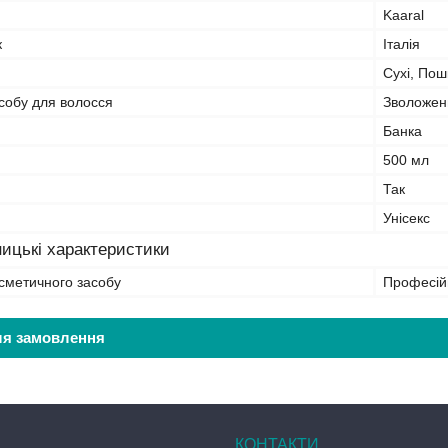
Kaaral
к
Італія
Сухі, Пош
собу для волосся
Зволожен
Банка
500 мл
Так
Унісекс
ицькі характеристики
сметичного засобу
Професій
ля замовлення