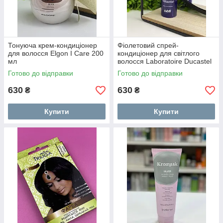
Тонуюча крем-кондиціонер
Фіолетовий спрей-
для волосся Elgon I Care 200
кондиціонер для світлого
мл
волосся Laboratoire Ducastel
Subtil Biphase Violet 200мл
Готово до відправки
Готово до відправки
630
630
₴
₴
Купити
Купити