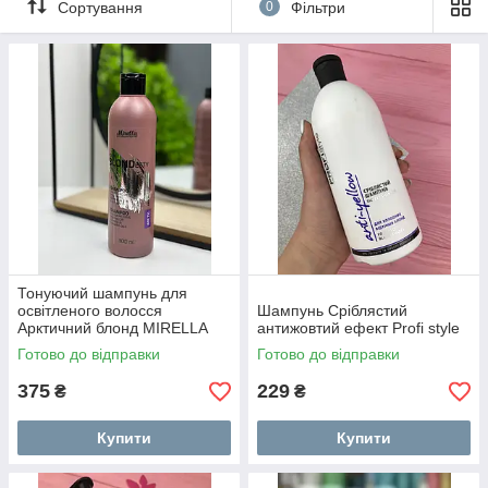
Сортування
0
Фільтри
Тонуючий шампунь для
освітленого волосся
Шампунь Сріблястий
Арктичний блонд MIRELLA
антижовтий ефект Profi style
Your BLONDesty Arctic 300 мл
Готово до відправки
Готово до відправки
375
229
₴
₴
Купити
Купити