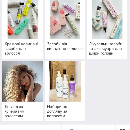
Кремові незмивні
Засоби від
Лікувальні засоби
засоби для
випадіння волосся
та аксесуари для
волосся
шкіри голови
Догляд за
Набори по
кучерявим
догляду за
волоссям
волоссям