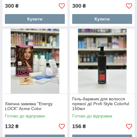
300
300
₴
₴
Купити
Купити
Гель-барвник для волосся
Хімічна завивка "Energy
прямої дії Profi Style Colorful
LOCK" Acme Color
150мл
Готово до відправки
Готово до відправки
132
156
₴
₴