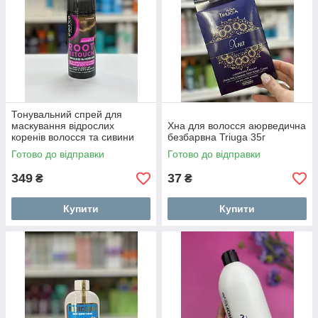
Тонувальний спрей для
маскування відрослих
Хна для волосся аюрведична
коренів волосся та сивини
безбарвна Triuga 35г
Syoss Root Retouche 120мл
Готово до відправки
Готово до відправки
349
37
₴
₴
Купити
Купити