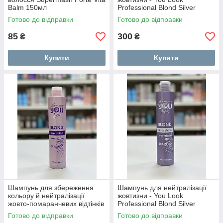
Balm 150мл
Professional Blond Silver
Shine Mask 250мл
Готово до відправки
Готово до відправки
85
300
₴
₴
Купити
Купити
Шампунь для збереження
Шампунь для нейтралізації
кольору й нейтралізації
жовтизни - You Look
жовто-помаранчевих відтінків
Professional Blond Silver
You Look Professional Blond
Shine Shampoo 250мл
Готово до відправки
Готово до відправки
Pink Shine Shampoo 250мл