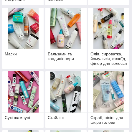
волосся
Маски
Бальзами та
Олія, сироватка,
кондиціонери
йомульсія, флюїд,
філер для волосся
Сухі шампуні
Стайлінг
Скраб, пілінг для
шкіри голови