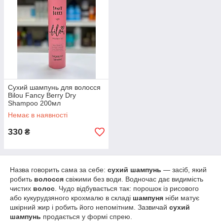
Сухий шампунь для волосся
Bilou Fancy Berry Dry
Shampoo 200мл
Немає в наявності
330
₴
Назва говорить сама за себе:
сухий шампунь
— засіб, який
робить
волосся
свіжими без води. Водночас дає видимість
чистих
волос
. Чудо відбувається так: порошок із рисового
або кукурудзяного крохмалю в складі
шампуня
ніби матує
шкірний жир і робить його непомітним. Зазвичай
сухий
шампунь
продається у формі спрею.