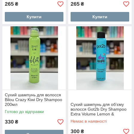
265
265
₴
₴
Купити
Купити
Сухий шампунь для волосся
Bilou Crazy Kiwi Dry Shampoo
200мл
Сухий шампунь для обʼєму
волосся Got2b Dry Shampoo
Готово до відправки
Extra Volume Lemon &
Bergamot 200мл
330
Немає в наявності
₴
300
₴