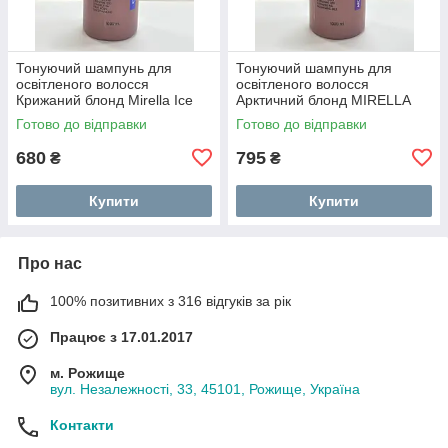
Тонуючий шампунь для
Тонуючий шампунь для
освітленого волосся
освітленого волосся
Крижаний блонд Mirella Ice
Арктичний блонд MIRELLA
Your BLONDesty Shampoo
Your BLONDesty Arctic 1000
Готово до відправки
Готово до відправки
1000 мл
мл
680
795
₴
₴
Купити
Купити
Про нас
100% позитивних з 316 відгуків за рік
Працює з 17.01.2017
м. Рожище
вул. Незалежності, 33, 45101, Рожище, Україна
Контакти