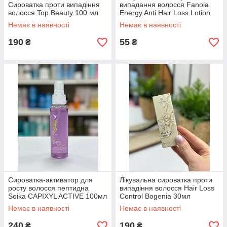
Сироватка проти випадіння
випадання волосся Fanola
волосся Top Beauty 100 мл
Energy Anti Hair Loss Lotion
10 мл 1 шт.
Немає в наявності
Немає в наявності
190
55
₴
₴
Сироватка-активатор для
Лікувальна сироватка проти
росту волоcся пептидна
випадіння волосся Hair Loss
Soika CAPIXYL ACTIVE 100мл
Control Bogenia 30мл
Немає в наявності
Немає в наявності
240
190
₴
₴