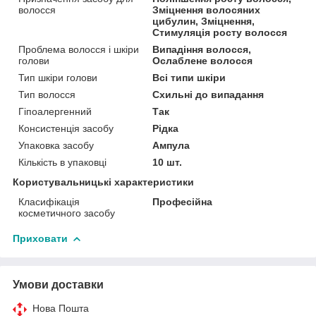
волосся
Зміцнення волосяних
цибулин, Зміцнення,
Стимуляція росту волосся
Проблема волосся і шкіри
Випадіння волосся,
голови
Ослаблене волосся
Тип шкіри голови
Всі типи шкіри
Тип волосся
Схильні до випадання
Гіпоалергенний
Так
Консистенція засобу
Рідка
Упаковка засобу
Ампула
Кількість в упаковці
10 шт.
Користувальницькі характеристики
Класифікація
Професійна
косметичного засобу
Приховати
Умови доставки
Нова Пошта