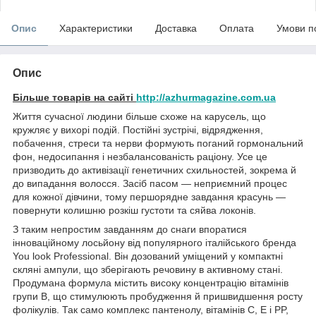
Опис
Характеристики
Доставка
Оплата
Умови п
Опис
Більше товарів на сайті
http://azhurmagazine.com.ua
Життя сучасної людини більше схоже на карусель, що
кружляє у вихорі подій. Постійні зустрічі, відрядження,
побачення, стреси та нерви формують поганий гормональний
фон, недосипання і незбалансованість раціону. Усе це
призводить до активізації генетичних схильностей, зокрема й
до випадання волосся. Засіб пасом — неприємний процес
для кожної дівчини, тому першорядне завдання красунь —
повернути колишню розкіш густоти та сяйва локонів.
З таким непростим завданням до снаги впоратися
інноваційному лосьйону від популярного італійського бренда
You look Professional. Він дозований уміщений у компактні
скляні ампули, що зберігають речовину в активному стані.
Продумана формула містить високу концентрацію вітамінів
групи B, що стимулюють пробудження й пришвидшення росту
фолікулів. Так само комплекс пантенолу, вітамінів С, Е і PP,