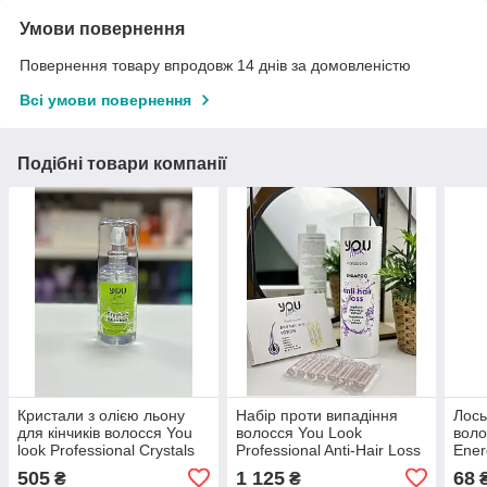
Умови повернення
Повернення товару впродовж 14 днів за домовленістю
Всі умови повернення
Подібні товари компанії
Кристали з олією льону
Набір проти випадіння
Лось
для кінчиків волосся You
волосся You Look
воло
look Professional Crystals
Professional Anti-Hair Loss
Ener
Shining 80 мл
Effe
505
1 125
68
₴
₴