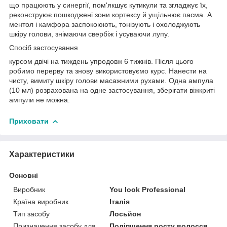
що працюють у синергії, пом'якшує кутикули та згладжує їх,
реконструює пошкоджені зони кортексу й ущільнює пасма. А
ментол і камфора заспокоюють, тонізують і охолоджують
шкіру голови, знімаючи свербіж і усуваючи лупу.
Спосіб застосування
курсом двічі на тиждень упродовж 6 тижнів. Після цього
робимо перерву та знову використовуємо курс. Нанести на
чисту, вимиту шкіру голови масажними рухами. Одна ампула
(10 мл) розрахована на одне застосування, зберігати віжкриті
ампули не можна.
Приховати
Характеристики
Основні
Виробник
You look Professional
Країна виробник
Італія
Тип засобу
Лосьйон
Призначення засобу для
Поліпшення росту волосся,