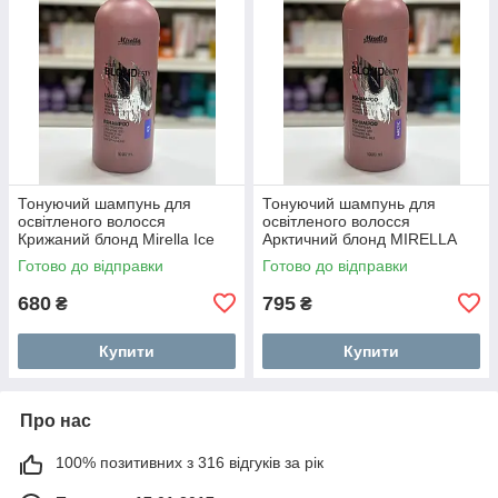
Тонуючий шампунь для
Тонуючий шампунь для
освітленого волосся
освітленого волосся
Крижаний блонд Mirella Ice
Арктичний блонд MIRELLA
Your BLONDesty Shampoo
Your BLONDesty Arctic 1000
Готово до відправки
Готово до відправки
1000 мл
мл
680
795
₴
₴
Купити
Купити
Про нас
100% позитивних з 316 відгуків за рік