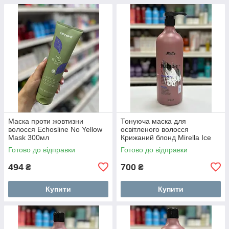
Маска проти жовтизни
Тонуюча маска для
волосся Echosline No Yellow
освітленого волосся
Mask 300мл
Крижаний блонд Mirella Ice
Your BLONDesty Mask 1000
Готово до відправки
Готово до відправки
мл
494
700
₴
₴
Купити
Купити