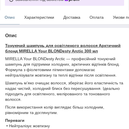
Опис
Характеристики
Доставка
Оплата
Умови п
Опис
Тонуючий шампунь для освітленого волосся Арктичний
блонд MIRELLA Your BLONDesty Arctic 300 мл
MIRELLA Your BLONDesty Arctic — професійний тонуючий
шампунь для підтримки холодних, арктичних відтінків блонд.
Формула з фіолетовими пігментами допомагає
нейтралізувати жовтизну та теплі відтінки після освітлення.
Шампунь м’яко очищає волосся, зберігає його еластичність та
надає чистий, холодний блиск без пересушування. Ідеально
підходить для освітленого, мелірованого та тонованого
волосся.
Після використання колір виглядає більш холодним,
рівномірним та доглянутим.
Переваги
• Нейтралізує жовтизну