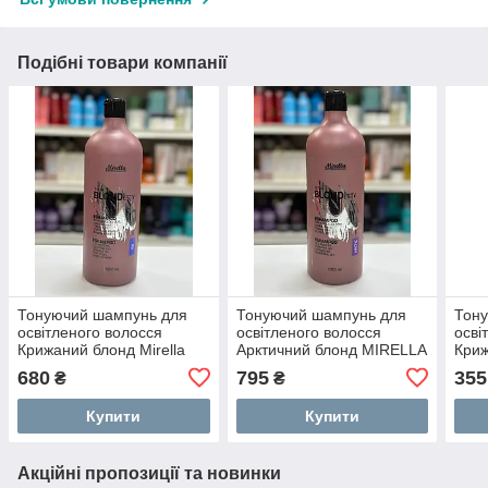
Подібні товари компанії
Тонуючий шампунь для
Тонуючий шампунь для
Тон
освітленого волосся
освітленого волосся
осві
Крижаний блонд Mirella
Арктичний блонд MIRELLA
Криж
Ice Your BLONDesty
Your BLONDesty Arctic
Ice 
680
795
355
₴
₴
Shampoo 1000 мл
1000 мл
Sha
Купити
Купити
Акційні пропозиції та новинки