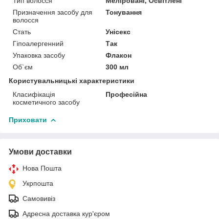
Тип волосся
Меліровані, Освітлені
Призначення засобу для
Тонування
волосся
Стать
Унісекс
Гіпоалергенний
Так
Упаковка засобу
Флакон
Об`єм
300 мл
Користувальницькі характеристики
Класифікація
Професійна
косметичного засобу
Приховати
Умови доставки
Нова Пошта
Укрпошта
Самовивіз
Адресна доставка кур'єром