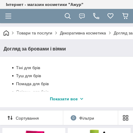
Інтернет - магазин косметики "Ажур"
Товари та послуги
Декоративна косметика
Догляд за
Догляд за бровами і віями
Тіні для брів
Туш для брів
Помада для брів
Олівець для брів
Показати все
Гель для брів
Фарба для брів
Сортування
0
Фільтри