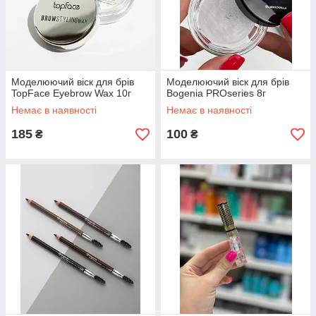
Моделюючий віск для брів
Моделюючий віск для брів
TopFace Eyebrow Wax 10г
Bogenia PROseries 8г
Немає в наявності
Немає в наявності
185
100
₴
₴