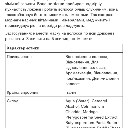
хімічної завивки. Вона не тільки прибирає надмірну
пухнастість локонів і робить волосся більш слухняним, вона
також збагачує його корисними елементами. Так екстракт
моринги насичує вітамінами і мінералами, мед живить і
пришвидшує ріст, а цераїди розгладжують.
Застосування: нанести маску на волосся по всій довжині і
розчесати. Залишити на 5 хвилин, потім змити.
Характеристики
Призначення
Від посічення волосся,
Відновлення, Для
відновлення волосся,
Ароматизація, Відновлення,
пом'якшення, Для живлення
волосся
Країна виробник
Італія
Склад
Aqua (Water), Cetearyl
Alcohol, Cetrimonium
Chloride, Moringa
Pterygosperma Seed Extract,
Butyrospermum Parkii Butter
(Butyrospermum Parkii (Shea)