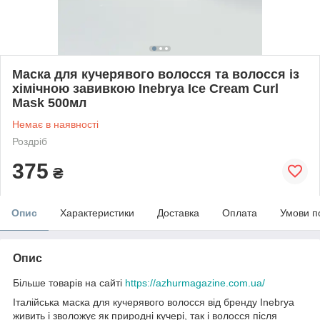
Маска для кучерявого волосся та волосся із
хімічною завивкою Inebrya Ice Сream Сurl
Mask 500мл
Немає в наявності
Роздріб
375
₴
Опис
Характеристики
Доставка
Оплата
Умови п
Опис
Більше товарів на сайті
https://azhurmagazine.com.ua/
Італійська маска для кучерявого волосся від бренду Inebrya
живить і зволожує як природні кучері, так і волосся після