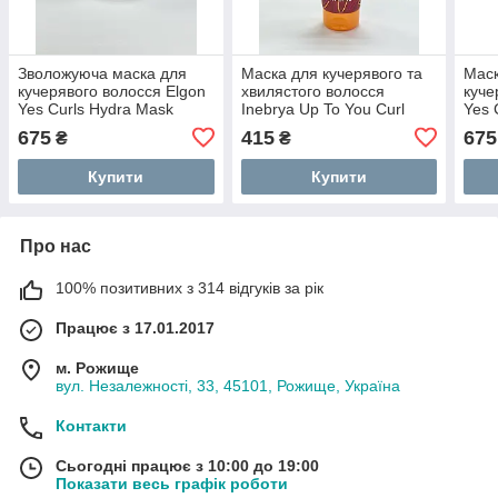
Зволожуюча маска для
Маска для кучерявого та
Маск
кучерявого волосся Elgon
хвилястого волосся
куче
Yes Curls Hydra Mask
Inebrya Up To You Curl
Yes 
250мл
Boost Mask 250мл
250
675
415
675
₴
₴
Купити
Купити
Про нас
100% позитивних з 314 відгуків за рік
Працює з 17.01.2017
м. Рожище
вул. Незалежності, 33, 45101, Рожище, Україна
Контакти
Сьогодні працює з 10:00 до 19:00
Показати весь графік роботи