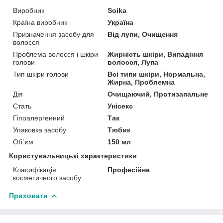
Виробник
Soika
Країна виробник
Україна
Призначення засобу для
Від лупи, Очищення
волосся
Проблема волосся і шкіри
Жирність шкіри, Випадіння
голови
волосся, Лупа
Тип шкіри голови
Всі типи шкіри, Нормальна,
Жирна, Проблемна
Дія
Очищаючий, Протизапальне
Стать
Унісекс
Гіпоалергенний
Так
Упаковка засобу
Тюбик
Об`єм
150 мл
Користувальницькі характеристики
Класифікація
Професійна
косметичного засобу
Приховати