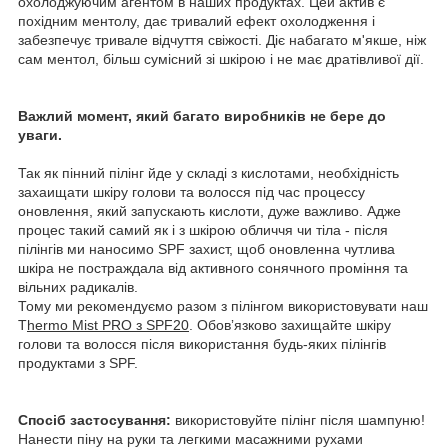
охолоджуючим агентом в наших продуктах. Цей актив є
похідним ментолу, дає тривалий ефект охолодження і
забезпечує тривале відчуття свіжості. Діє набагато м'якше, ніж
сам ментол, більш сумісний зі шкірою і не має дратівливої дії.
Важлий момент, який багато виробників не бере до
уваги.
Так як пінний пілінг йде у складі з кислотами, необхідність
захаищати шкіру голови та волосся під час процессу
оновлення, який запускають кислоти, дуже важливо. Адже
процес такий самий як і з шкірою обличчя чи тіла - після
пілінгів ми наносимо SPF захист, щоб оновленна чутлива
шкіра не постраждала від активного сонячного проміння та
вільних радикалів.
Тому ми рекомендуємо разом з пілінгом використовувати наш
T
hermo Mist PRO з SPF20
. Обовʼязково захищайте шкіру
голови та волосся після використання будь-яких пілінгів
продуктами з SPF.
Спосіб застосування:
використовуйте пілінг після шампуню!
Нанести піну на руки та легкими масажними рухами