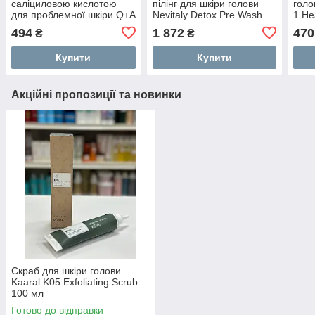
саліциловою кислотою
пілінг для шкіри голови
голо
для проблемної шкіри Q+A
Nevitaly Detox Pre Wash
1 He
Salicylic Acid Daily Cleanser
Peeling 150мл
250 
494
1 872
470
₴
₴
125 мл
Купити
Купити
Акційні пропозиції та новинки
Скраб для шкіри голови
Kaaral K05 Exfoliating Scrub
100 мл
Готово до відправки