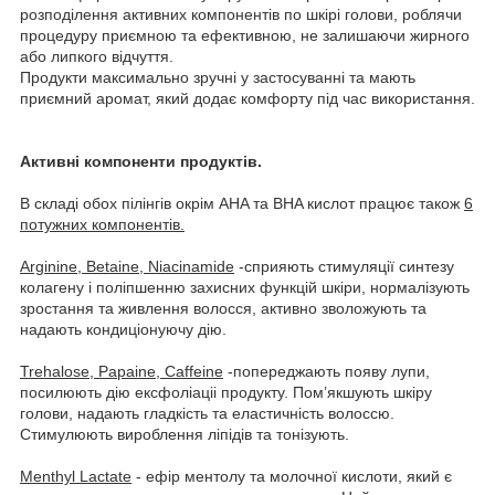
розподілення активних компонентів по шкірі голови, роблячи
процедуру приємною та ефективною, не залишаючи жирного
або липкого відчуття.
Продукти максимально зручні у застосуванні та мають
приємний аромат, який додає комфорту під час використання.
Активні компоненти продуктів.
В складі обох пілінгів окрім AHA та ВHA кислот працює також
6
потужних компонентів.
Arginine, Betaine, Niacinamide
-сприяють стимуляції синтезу
колагену і поліпшенню захисних функцій шкіри, нормалізують
зростання та живлення волосся, активно зволожують та
надають кондиціонуючу дію.
Trehalose, Papaine, Caffeine
-попереджають появу лупи,
посилюють дію ексфоліаціі продукту. Пом’якшують шкіру
голови, надають гладкість та еластичність волоссю.
Стимулюють вироблення ліпідів та тонізують.
Menthyl Lactate
- ефір ментолу та молочної кислоти, який є