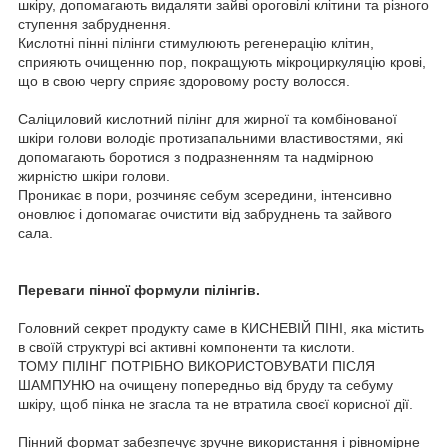
шкіру, допомагають видаляти зайві ороговілі клітини та різного
ступення забруднення.
Кислотні пінні пілінги стимулюють регенерацію клітин,
сприяють очищенню пор, покращують мікроциркуляцію крові,
що в свою чергу сприяє здоровому росту волосся.
Саліциловий кислотний пілінг для жирної та комбінованої
шкіри голови володіє протизапальними властивостями, які
допомагають боротися з подразненням та надмірною
жирністю шкіри голови.
Проникає в пори, розчиняє себум зсередини, інтенсивно
оновлює і допомагає очистити від забруднень та зайвого
сала.
Переваги пінної формули пілінгів.
Головний секрет продукту саме в КИСНЕВІЙ ПІНІ, яка містить
в своїй структурі всі активні компоненти та кислоти.
ТОМУ ПІЛІНГ ПОТРІБНО ВИКОРИСТОВУВАТИ ПІСЛЯ
ШАМПУНЮ на очищену попередньо від бруду та себуму
шкіру, щоб пінка не згасла та не втратила своєї корисної дії.
Пінний формат забезпечує зручне використання і рівномірне