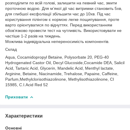
розподілити по всій голові, залишити на певний час, змити
проточною водою. Для м’якої дії час витримки становить 5хв,
для глибшої ексфоліації збільшити час до 10хв. Під час
користування пілінгом є нормою легке пощипування, проте
варто орієнтуватися по відчуттях. Перед використанням
обов’язково провести тест на чутливість. Використовувати не
частіше 1-2 разів на тиждень.
Можлива індивідуальна непереносимість компонентів.
Склад
Aqua, Cocamidopropyl Betaine, Polysorbate 20, PEG-40
Hydrogenated Castor Oil, Decyl Glucoside,Cocamide DEA, Salicil
Acid, Tartaric Acid, Glycerin, Mandelic Acid, Menthyl lactate,
Arginine, Betaine, Niacinamide, Trehalose, Papaine, Caffeine,
Parfum,Methylclorisothiazolinone, Methylisothiazolinone, CI
15985, C.I.Acid Red 52
Приховати
Характеристики
Основні