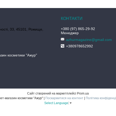
+380 (97) 865-29-92
ності, 33, 45101, Рожище,
Менеджер
azhurmagazine@gmail.com
+380978652992
азин косметики "Ажур"
Сайт створений на маркетплейсі
Prom.ua
Інтернет-магазин косметики "Ажур" |
Поскаржитися на контент
|
Політика конфіденці
Select Language
▼