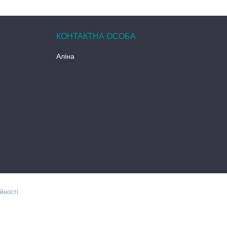
Аліна
йності