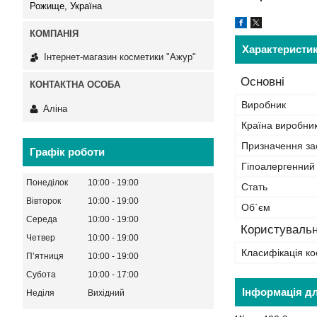
Рожище, Україна
Характеристи
Інтернет-магазин косметики "Ажур"
Основні
Виробник
Аліна
Країна виробни
Призначення за
Графік роботи
Гіпоалергенний
Понеділок
10:00
19:00
Стать
Вівторок
10:00
19:00
Об`єм
Середа
10:00
19:00
Користувальн
Четвер
10:00
19:00
Класифікація ко
Пʼятниця
10:00
19:00
Субота
10:00
17:00
Інформація д
Неділя
Вихідний