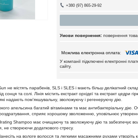
+380 (97) 865-29-92
повернення това
У компанії підключені електронні пла
сайту.
Sun не містять парабенів, SLS і SLES і мають більш делікатний скл
ід сонця та солі. Лінія містить екстракт орхідеї та екстракт цедри г
які надають пом'якшувальну, зволожуючу і регенеруючу дію.
іркого апельсина багатий вітамінами та має антибактеріальну дію. О
роздратування, сприяє хорошому зволоженню, уповільнює утворення п
ating Shampoo має очищаючу та зволожуючу дію та забезпечує во
, не створюючи додаткового стресу.
Нанесіть на вологе волосся та легкими масажними рухами утворіть 