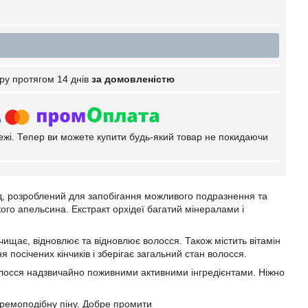
ру протягом 14 днів
за домовленістю
тежі. Тепер ви можете купити будь-який товар не покидаючи
ад, розроблений для запобігання можливого подразнення та
іркого апельсина. Екстракт орхідеї багатий мінералами і
чищає, відновлює та відновлює волосся. Також містить вітамін
осічених кінчиків і зберігає загальний стан волосся.
лосся надзвичайно поживними активними інгредієнтами. Ніжно
кремоподібну піну. Добре промити