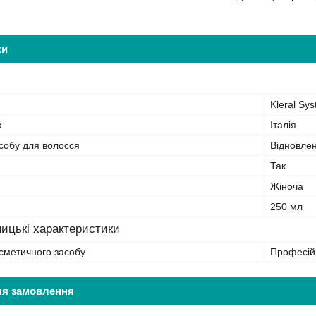
ки
Kleral Sy
к
Італія
собу для волосся
Відновлен
Так
Жіноча
250 мл
ицькі характеристики
сметичного засобу
Професій
ля замовлення