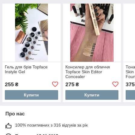
Гель для брів Topface
Консилер для обличчя
Тона
Instyle Gel
Topface Skin Editor
Skin
Concealer
Foun
255
275
375
₴
₴
Купити
Купити
Про нас
100% позитивних з 316 відгуків за рік