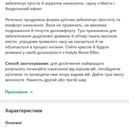
забезпечує просте й акуратне нанесення, гарну стійкість і
бездоганний ефект.
Ретельно продумана форма щіточки забезпечує простоту та
комфорт нанесення. Вона не пружинить, не викликає
подразнення й почуття дискомфорту. Туш призначена для
забезпечення додаткової довжини й об'єму тішить високою
якістю, упродовж тривалого часу не скочується й не
обсипається в процесі носіння. Сяйте красою й будьте
впевнені у своїй досконалості з Instyle Boost Effec.
Спосіб застосування:
для досягнення найкращого
результату починайте нанесення від коренів вій, погойдуючи
щіточкою та проводячи нею вгору вздовж вій. Дайте туші змогу
висохнути. Нанесіть другий або третій шар.
Приховати
Характеристики
Основні