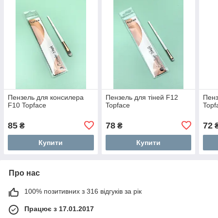
Пензель для консилера
Пензель для тіней F12
Пенз
F10 Topface
Topface
Topf
85
78
72
₴
₴
Купити
Купити
Про нас
100% позитивних з 316 відгуків за рік
Працює з 17.01.2017