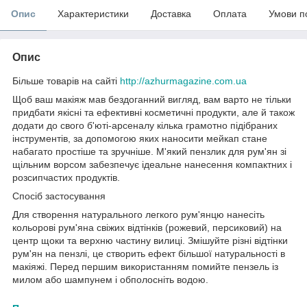
Опис
Характеристики
Доставка
Оплата
Умови п
Опис
Більше товарів на сайті
http://azhurmagazine.com.ua
Щоб ваш макіяж мав бездоганний вигляд, вам варто не тільки
придбати якісні та ефективні косметичні продукти, але й також
додати до свого б'юті-арсеналу кілька грамотно підібраних
інструментів, за допомогою яких наносити мейкап стане
набагато простіше та зручніше. М'який пензлик для рум'ян зі
щільним ворсом забезпечує ідеальне нанесення компактних і
розсипчастих продуктів.
Спосіб застосування
Для створення натурального легкого рум'янцю нанесіть
кольорові рум'яна свіжих відтінків (рожевий, персиковий) на
центр щоки та верхню частину вилиці. Змішуйте різні відтінки
рум'ян на пензлі, це створить ефект більшої натуральності в
макіяжі. Перед першим використанням помийте пензель із
милом або шампунем і обполосніть водою.