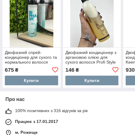
Двофазний спрей-
Двофазний кондиціонер з
Дво
кондиціонер для сухого та
аргановою олією для
конд
нормального волосся
сухого волосся Profi Style
Keen
Ducastel Subtil Color Lab
250 мл
In C
675
146
930
₴
₴
Biphase Hydra Spray 200
мл
Купити
Купити
Про нас
100% позитивних з 316 відгуків за рік
Працює з 17.01.2017
м. Рожище