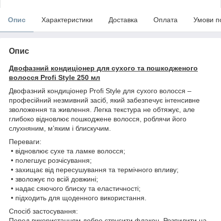
Опис
Характеристики
Доставка
Оплата
Умови п
Опис
Двофазний кондиціонер для сухого та пошкодженого
волосся Profi Style 250 мл
Двофазний кондиціонер Profi Style для сухого волосся –
професійний незмивний засіб, який забезпечує інтенсивне
зволоження та живлення. Легка текстура не обтяжує, але
глибоко відновлює пошкоджене волосся, роблячи його
слухняним, м’яким і блискучим.
Переваги:
• відновлює сухе та ламке волосся;
• полегшує розчісування;
• захищає від пересушування та термічного впливу;
• зволожує по всій довжині;
• надає сяючого блиску та еластичності;
• підходить для щоденного використання.
Спосіб застосування:
Перед використанням добре струсити флакон. Розпилити на