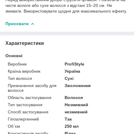
чисте вологе або сухе волосся з відстані 15–20 см. Не
змивати. Використовувати щодня для максимального ефекту.
Приховати
Характеристики
Основні
Виробник
ProfiStyle
Країна виробник
Україна
Тип волосся
Сухі
Призначення засобу для
Зволоження
волосся
Область застосування
Волосся
Тип застосування
Незмивний
Спосіб застосування
незмивний
Гіпоалергенний
Так
Об`єм
250 мл
Консистенція засобу
Рідка