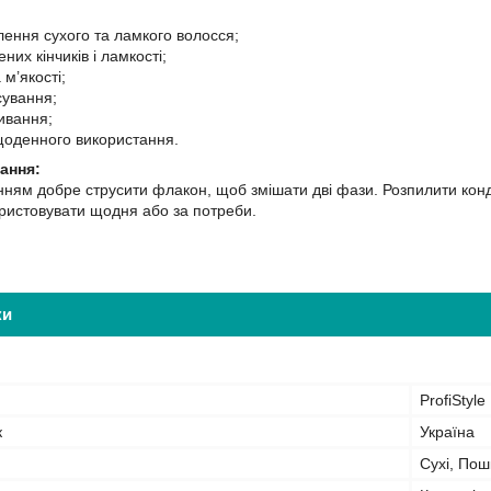
лення сухого та ламкого волосся;
ених кінчиків і ламкості;
 м’якості;
сування;
ивання;
щоденного використання.
ання:
ням добре струсити флакон, щоб змішати дві фази. Розпилити конди
ристовувати щодня або за потреби.
ки
ProfiStyle
к
Україна
Сухі, Пош