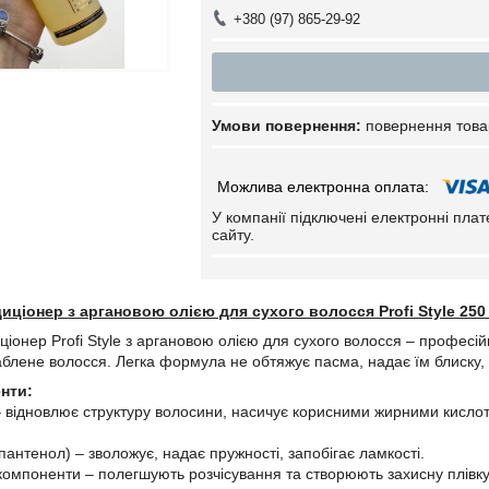
+380 (97) 865-29-92
повернення това
У компанії підключені електронні пла
сайту.
ціонер з аргановою олією для сухого волосся Profi Style 250
онер Profi Style з аргановою олією для сухого волосся – професійн
аблене волосся. Легка формула не обтяжує пасма, надає їм блиску, 
нти:
– відновлює структуру волосини, насичує корисними жирними кислота
пантенол) – зволожує, надає пружності, запобігає ламкості.
компоненти – полегшують розчісування та створюють захисну плівку 