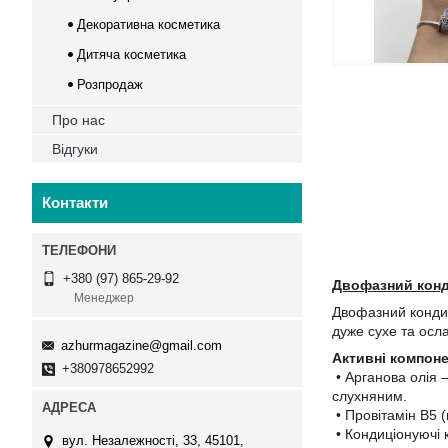
Декоративна косметика
Дитяча косметика
Розпродаж
Про нас
Відгуки
Контакти
+380 (97) 865-29-92
Двофазний конди
Менеджер
Двофазний кондиці
дуже сухе та осл
azhurmagazine@gmail.com
Активні компоне
+380978652992
• Арганова олія 
слухняним.
• Провітамін B5 (
• Кондиціонуючі 
вул. Незалежності, 33, 45101,