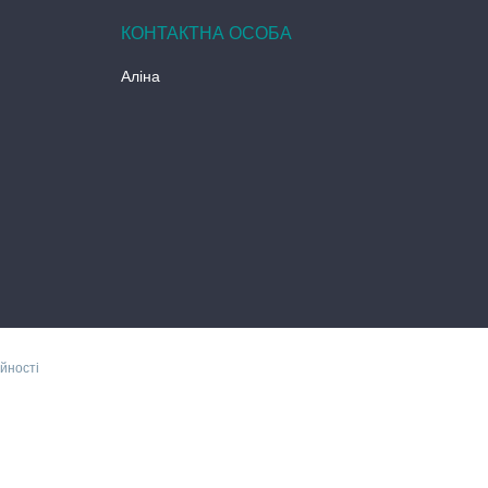
Аліна
йності