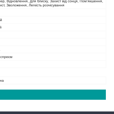
ер, Відновлення, Для блиску, Захист від сонця, Пом'якшення,
ст, Зволоження, Легкість розчісування
й
й
а
 спреєм
на