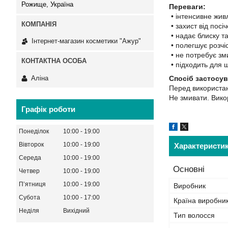
Рожище, Україна
Переваги:
• інтенсивне жив
• захист від посіч
• надає блиску та
Інтернет-магазин косметики "Ажур"
• полегшує розчі
• не потребує зм
• підходить для 
Аліна
Спосіб застосув
Перед використан
Не змивати. Вико
Графік роботи
Понеділок
10:00
19:00
Вівторок
10:00
19:00
Характеристи
Середа
10:00
19:00
Основні
Четвер
10:00
19:00
Пʼятниця
10:00
19:00
Виробник
Субота
10:00
17:00
Країна виробни
Неділя
Вихідний
Тип волосся