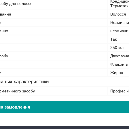
Кондиціон
собу для волосся
Термозахи
ування
Волосся
ня
Незмивни
вання
незмивни
Так
250 мл
собу
Двофазн
Флакон зі
и
Жирна
ицькі характеристики
сметичного засобу
Професій
ля замовлення