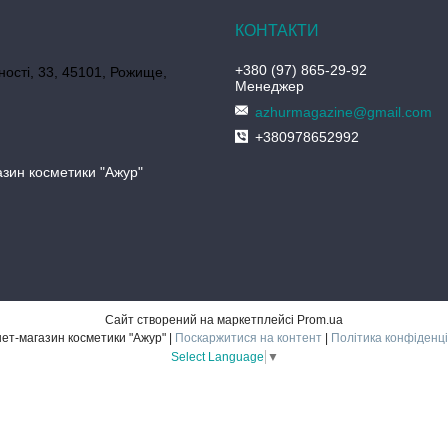
+380 (97) 865-29-92
ності, 33, 45101, Рожище,
Менеджер
azhurmagazine@gmail.com
+380978652992
азин косметики "Ажур"
Сайт створений на маркетплейсі
Prom.ua
Інтернет-магазин косметики "Ажур" |
Поскаржитися на контент
|
Політика конфіденці
Select Language
▼