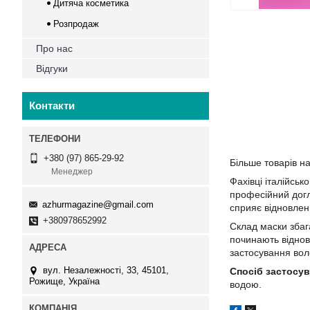
Дитяча косметика
Розпродаж
Про нас
Відгуки
Контакти
+380 (97) 865-29-92
Більше товарів н
Менеджер
Фахівці італійсь
професійний догл
azhurmagazine@gmail.com
сприяє відновлен
+380978652992
Склад маски збаг
починають віднов
застосування воло
вул. Незалежності, 33, 45101,
Спосіб застосув
Рожище, Україна
водою.