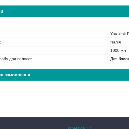
ки
You look P
к
Італія
1000 мл
собу для волосся
Для блис
ля замовлення