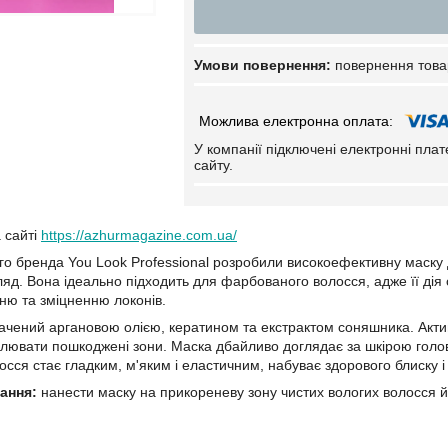
повернення това
У компанії підключені електронні пла
сайту.
а сайті
https://azhurmagazine.com.ua/
кого бренда You Look Professional розробили високоефективну маску
яд. Вона ідеально підходить для фарбованого волосся, адже її дія с
ню та зміцненню локонів.
ачений аргановою олією, кератином та екстрактом соняшника. Акти
лювати пошкоджені зони. Маска дбайливо доглядає за шкірою голови
сся стає гладким, м'яким і еластичним, набуває здорового блиску і
ання:
нанести маску на прикореневу зону чистих вологих волосся й 