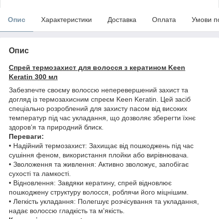
Опис
Характеристики
Доставка
Оплата
Умови п
Опис
Спрей термозахист для волосся з кератином Keen
Keratin 300 мл
Забезпечте своєму волоссю неперевершений захист та
догляд із термозахисним спреєм Keen Keratin. Цей засіб
спеціально розроблений для захисту пасом від високих
температур під час укладання, що дозволяє зберегти їхнє
здоров’я та природний блиск.
Переваги:
• Надійний термозахист: Захищає від пошкоджень під час
сушіння феном, використання плойки або вирівнювача.
• Зволоження та живлення: Активно зволожує, запобігає
сухості та ламкості.
• Відновлення: Завдяки кератину, спрей відновлює
пошкоджену структуру волосся, роблячи його міцнішим.
• Легкість укладання: Полегшує розчісування та укладання,
надає волоссю гладкість та м'якість.