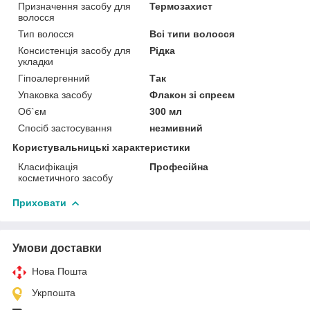
Призначення засобу для
Термозахист
волосся
Тип волосся
Всі типи волосся
Консистенція засобу для
Рідка
укладки
Гіпоалергенний
Так
Упаковка засобу
Флакон зі спреєм
Об`єм
300 мл
Спосіб застосування
незмивний
Користувальницькі характеристики
Класифікація
Професійна
косметичного засобу
Приховати
Умови доставки
Нова Пошта
Укрпошта