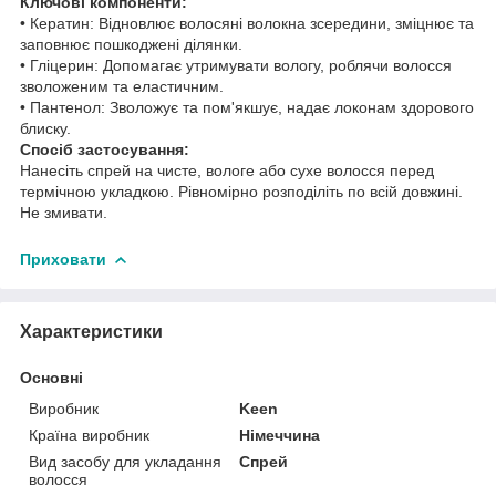
Ключові компоненти:
• Кератин: Відновлює волосяні волокна зсередини, зміцнює та
заповнює пошкоджені ділянки.
• Гліцерин: Допомагає утримувати вологу, роблячи волосся
зволоженим та еластичним.
• Пантенол: Зволожує та пом'якшує, надає локонам здорового
блиску.
Спосіб застосування:
Нанесіть спрей на чисте, вологе або сухе волосся перед
термічною укладкою. Рівномірно розподіліть по всій довжині.
Не змивати.
Приховати
Характеристики
Основні
Виробник
Keen
Країна виробник
Німеччина
Вид засобу для укладання
Спрей
волосся