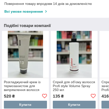
Повернення товару впродовж 14 днів за домовленістю
Всі умови повернення
Подібні товари компанії
Розгладжуючий крем із
Спрей для об'єму волосся
Спр
термозахистом для
Profi style Volume Spray
зачі
випрямлення волосся
250 мл
Prof
Mood Frizz Controller 150
Prot
520
135
416
₴
₴
мл
Купити
Купити