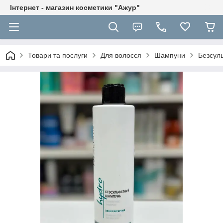
Інтернет - магазин косметики "Ажур"
Товари та послуги
Для волосся
Шампуни
Безсул