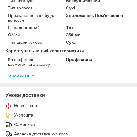
Тип шампуню
Безсульфатний
Тип волосся
Сухі
Призначення засобу для
Зволоження, Пом'якшення
волосся
Гіпоалергенний
Так
Об`єм
250 мл
Тип шкіри голови
Суха
Користувальницькі характеристики
Класифікація
Професійна
косметичного засобу
Приховати
Умови доставки
Нова Пошта
Укрпошта
Самовивіз
Адресна доставка кур'єром