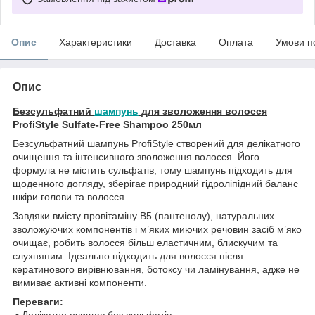
Опис
Характеристики
Доставка
Оплата
Умови п
Опис
Безсульфатний
шампунь
для зволоження волосся
ProfiStyle Sulfate-Free Shampoo 250мл
Безсульфатний шампунь ProfiStyle створений для делікатного
очищення та інтенсивного зволоження волосся. Його
формула не містить сульфатів, тому шампунь підходить для
щоденного догляду, зберігає природний гідроліпідний баланс
шкіри голови та волосся.
Завдяки вмісту провітаміну B5 (пантенолу), натуральних
зволожуючих компонентів і м’яких миючих речовин засіб м’яко
очищає, робить волосся більш еластичним, блискучим та
слухняним. Ідеально підходить для волосся після
кератинового вирівнювання, ботоксу чи ламінування, адже не
вимиває активні компоненти.
Переваги:
• Делікатно очищає без сульфатів.