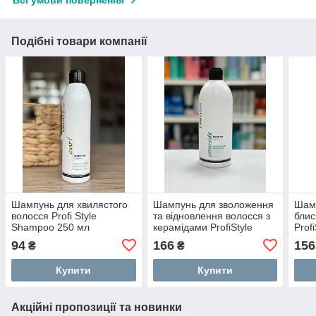
Всі умови повернення
Подібні товари компанії
Шампунь для хвилястого
Шампунь для зволоження
Шамп
волосся Profi Style
та відновлення волосся з
блис
Shampoo 250 мл
керамідами ProfiStyle
Prof
Ceramide Repair 500мл
Sha
94
166
156
₴
₴
Купити
Купити
Акційні пропозиції та новинки