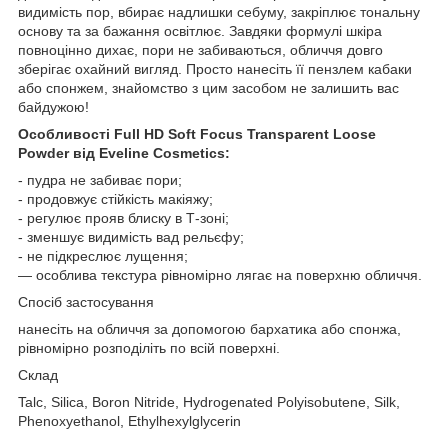
видимість пор, вбирає надлишки себуму, закріплює тональну
основу та за бажання освітлює. Завдяки формулі шкіра
повноцінно дихає, пори не забиваються, обличчя довго
зберігає охайний вигляд. Просто нанесіть її пензлем кабаки
або спонжем, знайомство з цим засобом не залишить вас
байдужою!
Особливості Full HD Soft Focus Transparent Loose
Powder від Eveline Cosmetics:
- пудра не забиває пори;
- продовжує стійкість макіяжу;
- регулює прояв блиску в Т-зоні;
- зменшує видимість вад рельєфу;
- не підкреслює лущення;
— особлива текстура рівномірно лягає на поверхню обличчя.
Спосіб застосування
нанесіть на обличчя за допомогою бархатика або спонжа,
рівномірно розподіліть по всій поверхні.
Склад
Talc, Silica, Boron Nitride, Hydrogenated Polyisobutene, Silk,
Phenoxyethanol, Ethylhexylglycerin