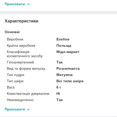
Приховати
Характеристики
Основні
Виробник
Eveline
Країна виробник
Польща
Класифікація
Мідл-маркет
косметичного засобу
Гіпоалергенний
Так
Вид та форма випуску
Розсипчаста
Тип пудри
Матуюча
Тип шкіри
Всі типи шкіри
Вага
6 г
Комплектація дзеркалом
Ні
Некомедогенно
Так
Приховати