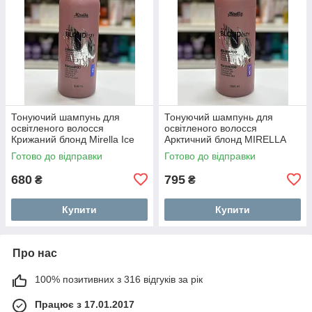
Тонуючий шампунь для
Тонуючий шампунь для
освітленого волосся
освітленого волосся
Крижаний блонд Mirella Ice
Арктичний блонд MIRELLA
Your BLONDesty Shampoo
Your BLONDesty Arctic 1000
Готово до відправки
Готово до відправки
1000 мл
мл
680
795
₴
₴
Купити
Купити
Про нас
100% позитивних з 316 відгуків за рік
Працює з 17.01.2017