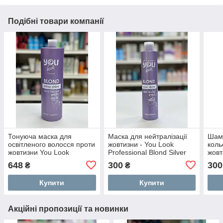
Подібні товари компанії
Тонуюча маска для
Маска для нейтралізації
Шам
освітленого волосся проти
жовтизни - You Look
коль
жовтизни You Look
Professional Blond Silver
жовт
Professional Blond Silver
Shine Mask 250мл
відт
648
300
300
₴
₴
Shine Mask 1000мл
Prof
Shi
Купити
Купити
Акційні пропозиції та новинки