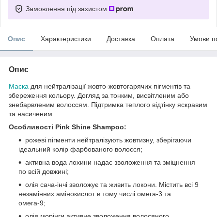
Замовлення під захистом
Опис
Характеристики
Доставка
Оплата
Умови п
Опис
Маска
для нейтралізації жовто-жовтогарячих пігментів та
збереження кольору. Догляд за тонким, висвітленим або
знебарвленим волоссям. Підтримка теплого відтінку яскравим
та насиченим.
Особливості Pink Shine Shampoo:
рожеві пігменти нейтралізують жовтизну, зберігаючи
ідеальний колір фарбованого волосся;
активна вода лохини надає зволоження та зміцнення
по всій довжині;
олія сача-інчі зволожує та живить локони. Містить всі 9
незамінних амінокислот в тому числі омега-3 та
омега-9;
олія морінги активне зволоження волосяного