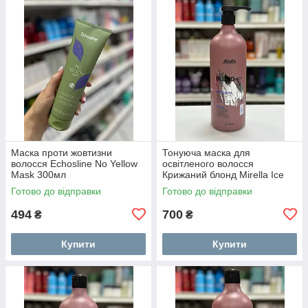
Маска проти жовтизни
Тонуюча маска для
волосся Echosline No Yellow
освітленого волосся
Mask 300мл
Крижаний блонд Mirella Ice
Your BLONDesty Mask 1000
Готово до відправки
Готово до відправки
мл
494
700
₴
₴
Купити
Купити