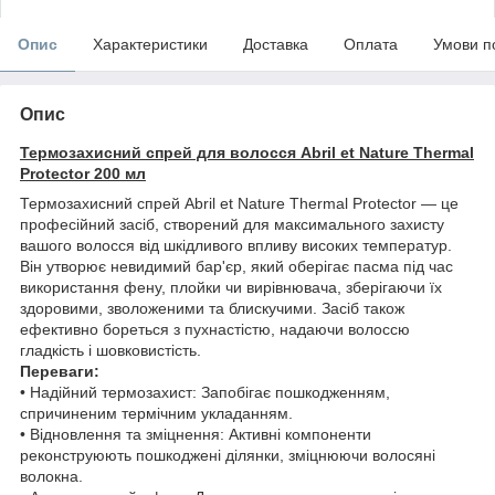
Опис
Характеристики
Доставка
Оплата
Умови п
Опис
Термозахисний спрей для волосся Abril et Nature Thermal
Protector 200 мл
Термозахисний спрей Abril et Nature Thermal Protector — це
професійний засіб, створений для максимального захисту
вашого волосся від шкідливого впливу високих температур.
Він утворює невидимий бар'єр, який оберігає пасма під час
використання фену, плойки чи вирівнювача, зберігаючи їх
здоровими, зволоженими та блискучими. Засіб також
ефективно бореться з пухнастістю, надаючи волоссю
гладкість і шовковистість.
Переваги:
• Надійний термозахист: Запобігає пошкодженням,
спричиненим термічним укладанням.
• Відновлення та зміцнення: Активні компоненти
реконструюють пошкоджені ділянки, зміцнюючи волосяні
волокна.