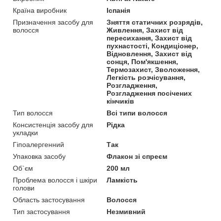
Країна виробник
Іспанія
Призначення засобу для
Зняття статичних розрядів,
волосся
Живлення, Захист від
пересихання, Захист від
пухнастості, Кондиціонер,
Відновлення, Захист від
сонця, Пом'якшення,
Термозахист, Зволоження,
Легкість розчісування,
Розгладження,
Розгладження посічених
кінчиків
Тип волосся
Всі типи волосся
Консистенція засобу для
Рідка
укладки
Гіпоалергенний
Так
Упаковка засобу
Флакон зі спреєм
Об`єм
200 мл
Проблема волосся і шкіри
Ламкість
голови
Область застосування
Волосся
Тип застосування
Незмивний