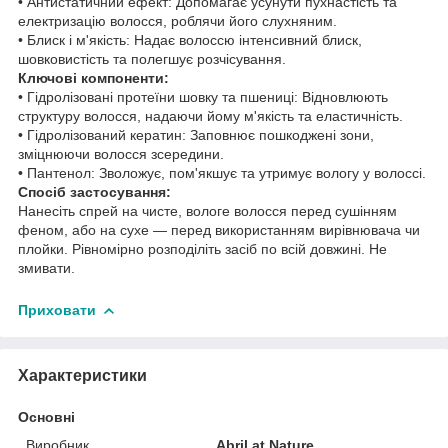
• Антистатичний ефект: Допомагає усунути пухнастість та
електризацію волосся, роблячи його слухняним.
• Блиск і м'якість: Надає волоссю інтенсивний блиск,
шовковистість та полегшує розчісування.
Ключові компоненти:
• Гідролізовані протеїни шовку та пшениці: Відновлюють
структуру волосся, надаючи йому м'якість та еластичність.
• Гідролізований кератин: Заповнює пошкоджені зони,
зміцнюючи волосся зсередини.
• Пантенол: Зволожує, пом'якшує та утримує вологу у волоссі.
Спосіб застосування:
Нанесіть спрей на чисте, вологе волосся перед сушінням
феном, або на сухе — перед використанням вирівнювача чи
плойки. Рівномірно розподіліть засіб по всій довжині. Не
змивати.
Приховати
Характеристики
Основні
Виробник
Abril at Nature