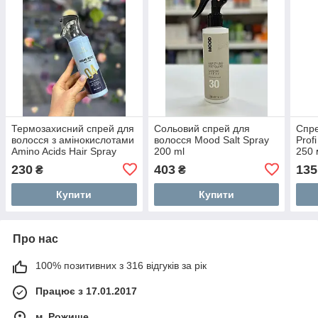
Термозахисний спрей для
Сольовий спрей для
Спре
волосся з амінокислотами
волосся Mood Salt Spray
Prof
Amino Acids Hair Spray
200 ml
250 
Bogenia 250ml
230
403
135
₴
₴
Купити
Купити
Про нас
100% позитивних з 316 відгуків за рік
Працює з 17.01.2017
м. Рожище