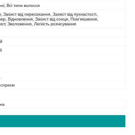
і, Всі типи волосся
 Захист від пересихання, Захист від пухнастості,
ер, Відновлення, Захист від сонця, Пом'якшення,
ст, Зволоження, Легкість розчісування
й
й
а
 спреєм
на