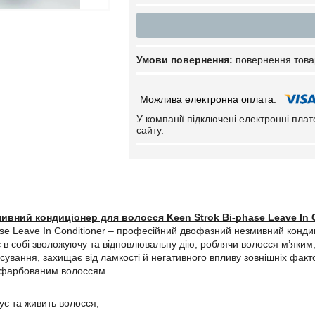
повернення това
У компанії підключені електронні пла
сайту.
вний кондиціонер для волосся Keen Strok Bi-phase Leave In C
ase Leave In Conditioner – професійний двофазний незмивний конди
в собі зволожуючу та відновлювальну дію, роблячи волосся м’яким, 
ісування, захищає від ламкості й негативного впливу зовнішніх факт
фарбованим волоссям.
ує та живить волосся;