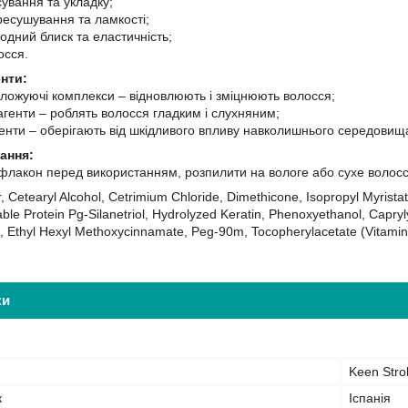
сування та укладку;
ресушування та ламкості;
одний блиск та еластичність;
осся.
нти:
оложуючі комплекси – відновлюють і зміцнюють волосся;
агенти – роблять волосся гладким і слухняним;
енти – оберігають від шкідливого впливу навколишнього середовищ
ання:
флакон перед використанням, розпилити на вологе або сухе волосся
 Cetearyl Alcohol, Cetrimium Chloride, Dimethicone, Isopropyl Myrista
le Protein Pg-Silanetriol, Hydrolyzed Keratin, Phenoxyethanol, Caprylyl
 Ethyl Hexyl Methoxycinnamate, Peg-90m, Tocopherylacetate (Vitamin
ки
Keen Stro
к
Іспанія