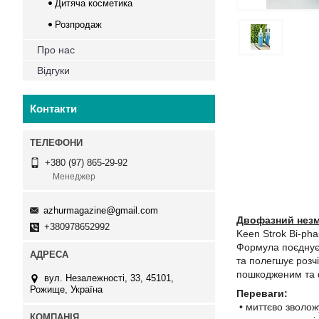
Дитяча косметика
Розпродаж
Про нас
Відгуки
Контакти
+380 (97) 865-29-92
Менеджер
azhurmagazine@gmail.com
Двофазний незми
+380978652992
Keen Strok Bi-ph
Формула поєднує 
та полегшує розч
пошкодженим та 
вул. Незалежності, 33, 45101,
Рожище, Україна
Переваги:
• миттєво зволож