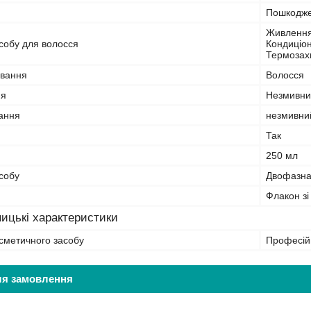
Пошкоджен
Живлення,
собу для волосся
Кондиціон
Термозахи
ування
Волосся
ня
Незмивни
вання
незмивни
Так
250 мл
собу
Двофазн
Флакон зі
ицькі характеристики
сметичного засобу
Професій
ля замовлення