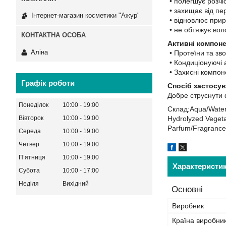
• полегшує розчі
• захищає від пе
Інтернет-магазин косметики "Ажур"
• відновлює прир
• не обтяжує вол
Активні компоне
Аліна
• Протеїни та зв
• Кондиціонуючі 
• Захисні компон
Графік роботи
Спосіб застосув
Добре струснути 
Понеділок
10:00
19:00
Склад:Aqua/Water,
Вівторок
10:00
19:00
Hydrolyzed Vegetab
Parfum/Fragrance,
Середа
10:00
19:00
Четвер
10:00
19:00
Пʼятниця
10:00
19:00
Характеристи
Субота
10:00
17:00
Неділя
Вихідний
Основні
Виробник
Країна виробни