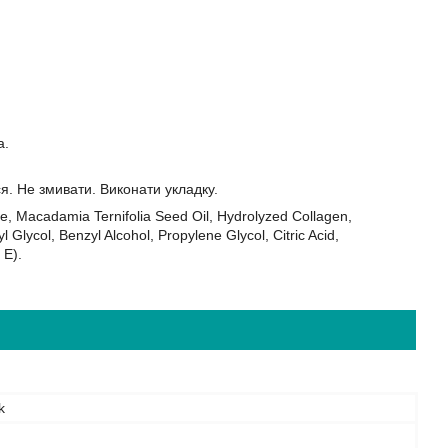
а.
. Не змивати. Виконати укладку.
te, Macadamia Ternifolia Seed Oil, Hydrolyzed Collagen,
 Glycol, Benzyl Alcohol, Propylene Glycol, Citric Acid,
 E).
k