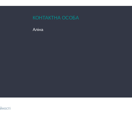
Аліна
йності