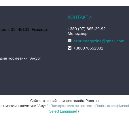
+380 (97) 865-29-92
ності, 33, 45101, Рожище,
Менеджер
azhurmagazine@gmail.com
+380978652992
азин косметики "Ажур"
Сайт створений на маркетплейсі
Prom.ua
Інтернет-магазин косметики "Ажур" |
Поскаржитися на контент
|
Політика конфіденці
Select Language
▼