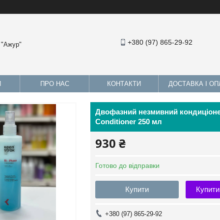
+380 (97) 865-29-92
 "Ажур"
И
ПРО НАС
КОНТАКТИ
ДОСТАВКА І ОП
Двофазний незмивний кондиціонер
Conditioner 250 мл
930 ₴
Готово до відправки
Купити
Купити
+380 (97) 865-29-92