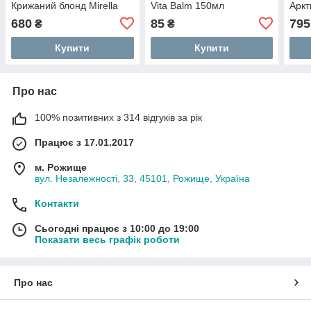
Крижаний блонд Mirella
Vita Balm 150мл
Аркт
Ice Your BLONDesty
Your
680
85
795
₴
₴
Shampoo 1000 мл
100
Купити
Купити
Про нас
100% позитивних з 314 відгуків за рік
Працює з 17.01.2017
м. Рожище
вул. Незалежності, 33, 45101, Рожище, Україна
Контакти
Сьогодні працює з 10:00 до 19:00
Показати весь графік роботи
Про нас