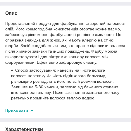
Опис
Представлений продукт для фарбування створений на основі
олій. Його кремоподібна консистенція огортає кожне пасмо,
забезпечує рівномірне фарбування і розкішне живлення. Це
справжня знахідка для жінок, які мають алергію на стійкі
фарби. Засіб сподобається тим, хто прагне відновити волосся
після хімічної завивки та інших пошкоджень. Фарбу можна
використовувати і для підтримки кольору волосся між
фарбуваннями. Ефективно зафарбовує сивину.
Спосіб застосування: нанесіть на чисте вологе
волосся невелику кількість відтінкового бальзаму,
рівномірно розподілить його по всій довжині волосся.
Залиште на 5-30 хвилин, залежно від бажаного ступеня
інтенсивності впливу. Після закінчення зазначеного часу
ретельно промийте волосся теплою водою.
Приховати
Характеристики