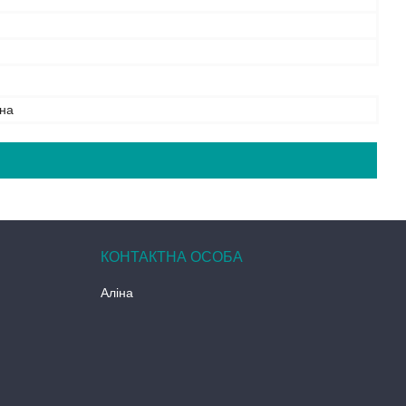
на
Аліна