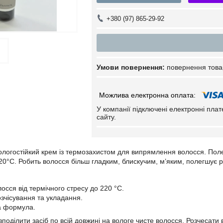
+380 (97) 865-29-92
повернення това
У компанії підключені електронні пла
сайту.
логостійкий крем із термозахистом для випрямлення волосся. Пол
220°С. Робить волосся більш гладким, блискучим, м’яким, полегшує р
осся від термічного стресу до 220 °С.
зчісування та укладання.
а формула.
зподілити засіб по всій довжині на вологе чисте волосся. Розчесат