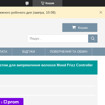
Кошик
жчого робочого дня (завтра, 10.08).
Кошик
ЛАТА
ВІДГУКИ
ПОВЕРНЕННЯ ТА ОБМІН
стом для випрямлення волосся Mood Frizz Controller
 з