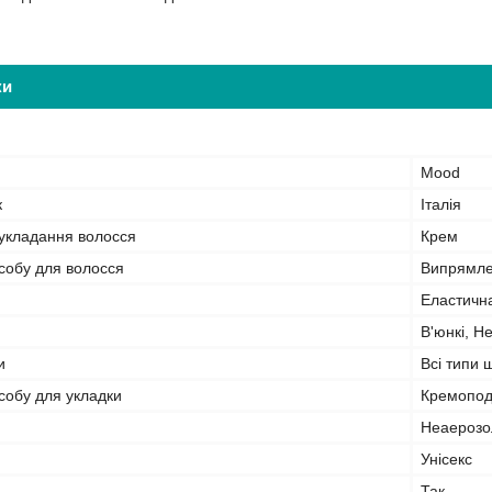
ки
Mood
к
Італія
 укладання волосся
Крем
собу для волосся
Випрямле
Еластичн
В'юнкі, Н
и
Всі типи 
собу для укладки
Кремопод
Неаерозо
Унісекс
Так