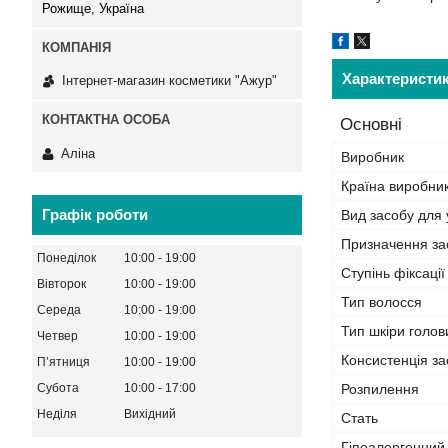
Рожище, Україна
Характеристи
Інтернет-магазин косметики "Ажур"
Основні
Аліна
Виробник
Країна виробни
Графік роботи
Вид засобу для
Призначення за
Понеділок
10:00
19:00
Ступінь фіксації
Вівторок
10:00
19:00
Тип волосся
Середа
10:00
19:00
Тип шкіри голов
Четвер
10:00
19:00
Консистенція за
Пʼятниця
10:00
19:00
Субота
10:00
17:00
Розпилення
Неділя
Вихідний
Стать
Гіпоалергенний