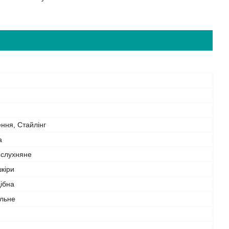
ння, Стайлінг
а
еслухняне
шкіри
ібна
льне