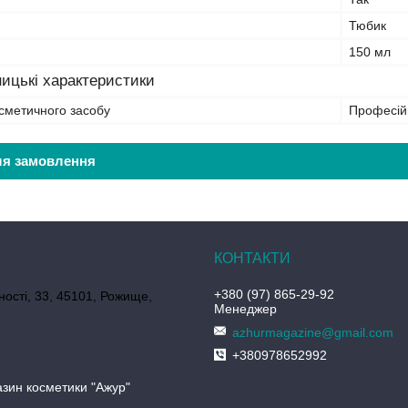
Тюбик
150 мл
ицькі характеристики
сметичного засобу
Професій
ля замовлення
+380 (97) 865-29-92
ності, 33, 45101, Рожище,
Менеджер
azhurmagazine@gmail.com
+380978652992
азин косметики "Ажур"