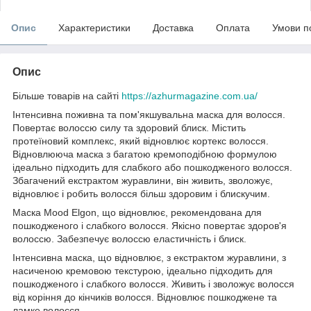
Опис
Характеристики
Доставка
Оплата
Умови п
Опис
Більше товарів на сайті
https://azhurmagazine.com.ua/
Інтенсивна поживна та пом'якшувальна маска для волосся.
Повертає волоссю силу та здоровий блиск. Містить
протеїновий комплекс, який відновлює кортекс волосся.
Відновлююча маска з багатою кремоподібною формулою
ідеально підходить для слабкого або пошкодженого волосся.
Збагачений екстрактом журавлини, він живить, зволожує,
відновлює і робить волосся більш здоровим і блискучим.
Маска Mood Elgon, що відновлює, рекомендована для
пошкодженого і слабкого волосся. Якісно повертає здоров'я
волоссю. Забезпечує волоссю еластичність і блиск.
Інтенсивна маска, що відновлює, з екстрактом журавлини, з
насиченою кремовою текстурою, ідеально підходить для
пошкодженого і слабкого волосся. Живить і зволожує волосся
від коріння до кінчиків волосся. Відновлює пошкоджене та
ламке волосся.