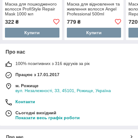
Маска для пошкодженого
Маска для відновлення та
Маск
волосся ProfiStyle Repair
живлення волосся Angel
воло
Mask 1000 мл
Professional 500ml
Repa
322
779
720
₴
₴
Купити
Купити
Про нас
100% позитивних з 316 відгуків за рік
Працює з 17.01.2017
м. Рожище
вул. Незалежності, 33, 45101, Рожище, Україна
Контакти
Сьогодні вихідний
Показати весь графік роботи
Про нас