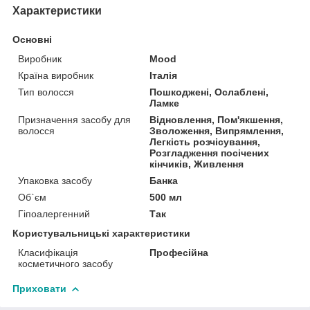
Характеристики
Основні
Виробник
Mood
Країна виробник
Італія
Тип волосся
Пошкоджені, Ослаблені,
Ламке
Призначення засобу для
Відновлення, Пом'якшення,
волосся
Зволоження, Випрямлення,
Легкість розчісування,
Розгладження посічених
кінчиків, Живлення
Упаковка засобу
Банка
Об`єм
500 мл
Гіпоалергенний
Так
Користувальницькі характеристики
Класифікація
Професійна
косметичного засобу
Приховати