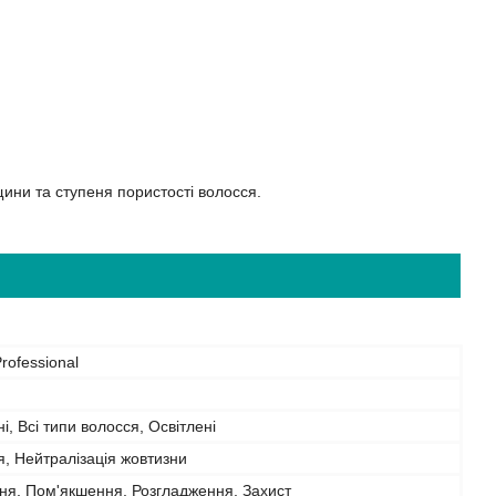
щини та ступеня пористості волосся.
rofessional
і, Всі типи волосся, Освітлені
, Нейтралізація жовтизни
ня, Пом'якшення, Розгладження, Захист