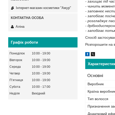
- захищає під ч
- чинить момент
Інтернет-магазин косметики "Ажур"
- заповнює неста
- запобігає посіч
- розгладжує пас
- дрібнодисперсн
Аліна
- запобігає поть
Спосіб застосува
Графік роботи
Розпорошити на в
Понеділок
10:00
19:00
Вівторок
10:00
19:00
Характеристи
Середа
10:00
19:00
Четвер
10:00
19:00
Основні
Пʼятниця
10:00
19:00
Виробник
Субота
10:00
17:00
Країна виробни
Неділя
Вихідний
Тип волосся
Призначення за
Додатковий ефе