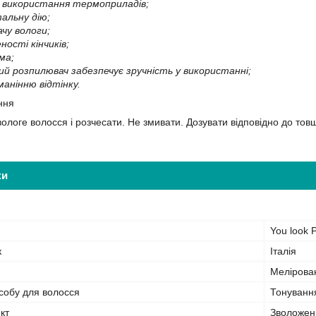
ас використання термоприладів;
альну дію;
чу вологи;
еності кінчиків;
ма;
ий розпилювач забезпечує зручність у використанні;
манінню відтінку.
ння
ологе волосся і розчесати. Не змивати. Дозувати відповідно до тов
ки
You look P
к
Італія
Мелірован
собу для волосся
Тонування
кт
Зволожен