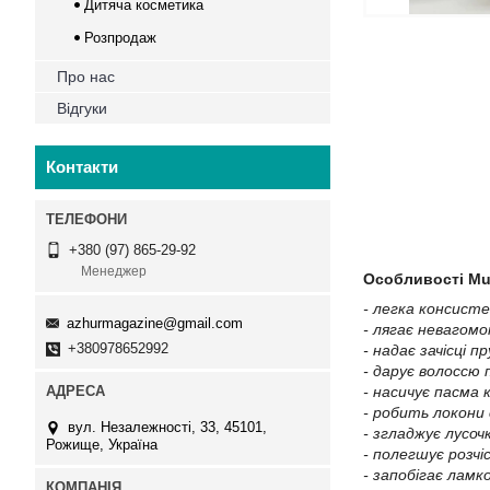
Дитяча косметика
Розпродаж
Про нас
Відгуки
Контакти
+380 (97) 865-29-92
Менеджер
Особливості Mult
- легка консисте
azhurmagazine@gmail.com
- лягає невагом
+380978652992
- надає зачісці п
- дарує волоссю 
- насичує пасма
- робить локони
вул. Незалежності, 33, 45101,
- згладжує лусоч
Рожище, Україна
- полегшує розчі
- запобігає ламк