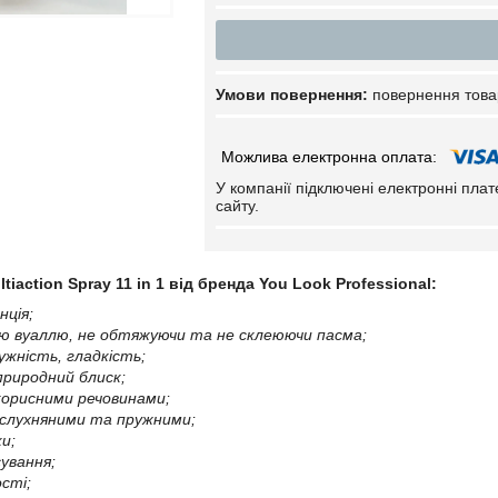
повернення това
У компанії підключені електронні пла
сайту.
iaction Spray 11 in 1 від бренда You Look Professional:
нція;
ою вуаллю, не обтяжуючи та не склеюючи пасма;
ружність, гладкість;
природний блиск;
 корисними речовинами;
 слухняними та пружними;
ки;
сування;
ості;