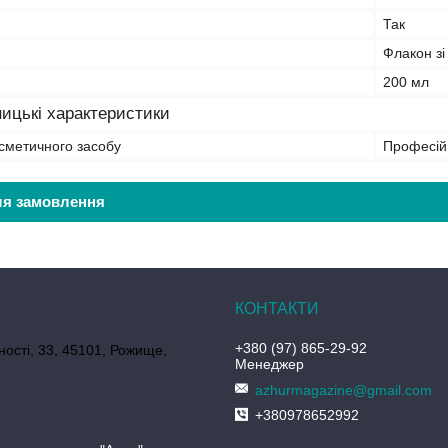
Так
Флакон зі
200 мл
ицькі характеристики
сметичного засобу
Професій
ля замовлення
+380 (97) 865-29-92
ності, 33, 45101, Рожище,
Менеджер
azhurmagazine@gmail.com
+380978652992