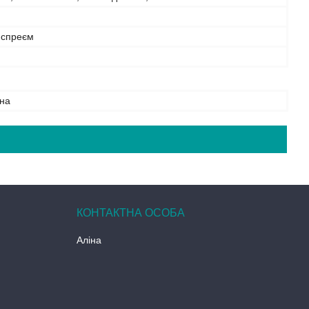
 спреєм
на
Аліна