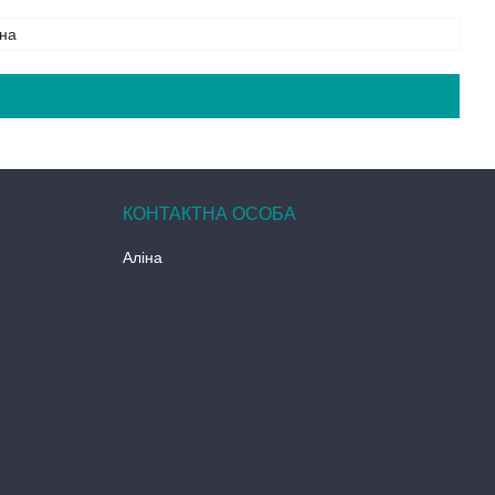
на
Аліна