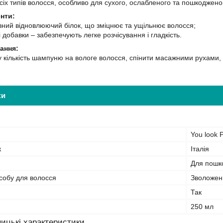
сіх типів волосся, особливо для сухого, ослабленого та пошкоджено
нти:
вний відновлюючий білок, що зміцнює та ущільнює волосся;
добавки – забезпечують легке розчісування і гладкість.
ання:
 кількість шампуню на вологе волосся, спінити масажними рухами,
ки
You look P
к
Італія
Для пошк
собу для волосся
Зволожен
Так
250 мл
ицькі характеристики