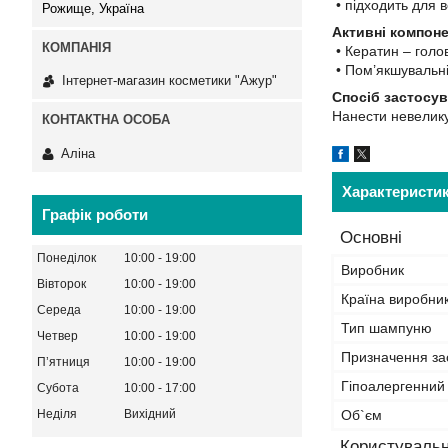
• підходить для в
Рожище, Україна
Активні компоне
• Кератин – голо
• Пом’якшувальні 
Інтернет-магазин косметики "Ажур"
Спосіб застосув
Нанести невелику
Аліна
Характеристи
Графік роботи
Основні
Понеділок
10:00
19:00
Виробник
Вівторок
10:00
19:00
Країна виробни
Середа
10:00
19:00
Тип шампуню
Четвер
10:00
19:00
Призначення за
Пʼятниця
10:00
19:00
Гіпоалергенний
Субота
10:00
17:00
Неділя
Вихідний
Об`єм
Користувальн