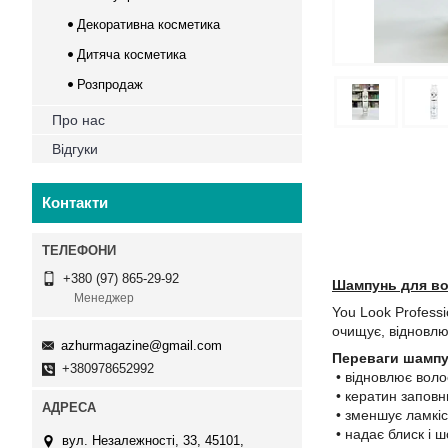
Декоративна косметика
Дитяча косметика
Розпродаж
Про нас
Відгуки
Контакти
+380 (97) 865-29-92
Шампунь для вол
Менеджер
You Look Profess
очищує, відновлю
azhurmagazine@gmail.com
Переваги шамп
+380978652992
• відновлює воло
• кератин заповн
• зменшує ламкіст
• надає блиск і ш
вул. Незалежності, 33, 45101,