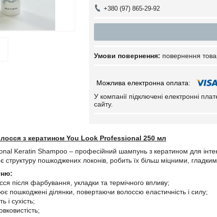
+380 (97) 865-29-92
повернення това
У компанії підключені електронні пла
сайту.
осся з кератином You Look Professional 250 мл
ional Keratin Shampoo – професійний шампунь з кератином для інте
є структуру пошкоджених локонів, робить їх більш міцними, гладким
уню:
сся після фарбування, укладки та термічного впливу;
ює пошкоджені ділянки, повертаючи волоссю еластичність і силу;
ь і сухість;
овковистість;