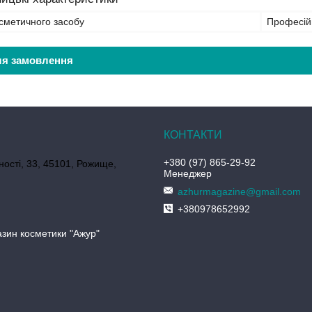
сметичного засобу
Професій
ля замовлення
+380 (97) 865-29-92
ності, 33, 45101, Рожище,
Менеджер
azhurmagazine@gmail.com
+380978652992
азин косметики "Ажур"