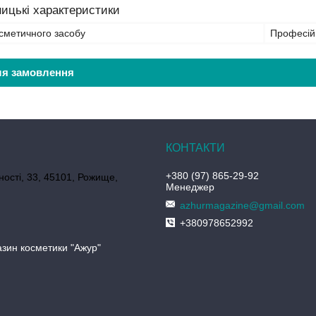
ицькі характеристики
сметичного засобу
Професій
ля замовлення
+380 (97) 865-29-92
ності, 33, 45101, Рожище,
Менеджер
azhurmagazine@gmail.com
+380978652992
азин косметики "Ажур"