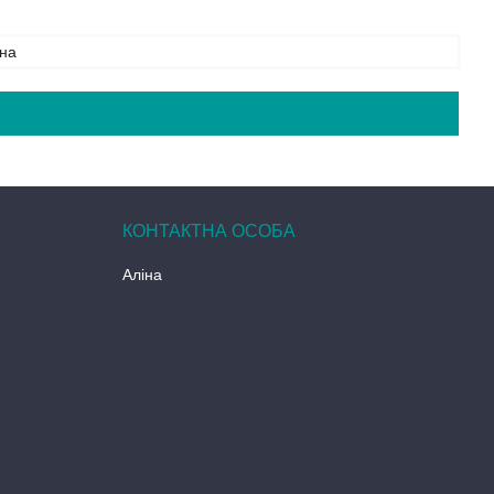
на
Аліна