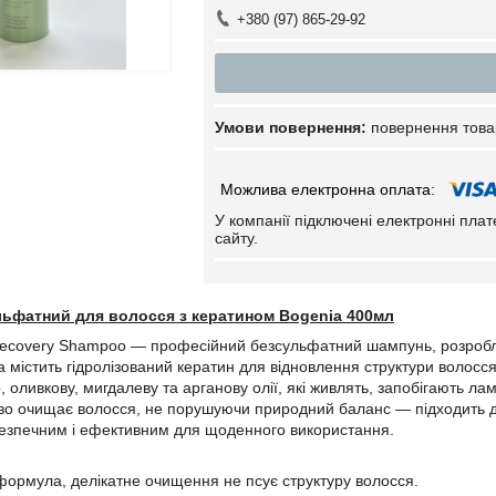
+380 (97) 865-29-92
повернення това
У компанії підключені електронні пла
сайту.
ьфатний для волосся з кератином Bogenia 400мл
 Recovery Shampoo — професійний безсульфатний шампунь, розробл
 містить гідролізований кератин для відновлення структури волосс
, оливкову, мигдалеву та арганову олії, які живлять, запобігають лам
 очищає волосся, не порушуючи природний баланс — підходить для
безпечним і ефективним для щоденного використання.
формула, делікатне очищення не псує структуру волосся.