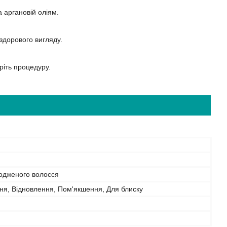
та аргановій оліям.
а здорового вигляду.
ріть процедуру.
одженого волосся
ня, Відновлення, Пом'якшення, Для блиску