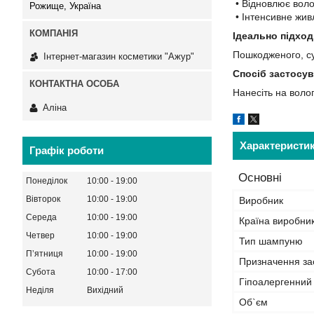
• Відновлює воло
Рожище, Україна
• Інтенсивне жив
Ідеально підход
Пошкодженого, су
Інтернет-магазин косметики "Ажур"
Спосіб застосув
Нанесіть на воло
Аліна
Характеристи
Графік роботи
Основні
Понеділок
10:00
19:00
Вівторок
10:00
19:00
Виробник
Середа
10:00
19:00
Країна виробни
Четвер
10:00
19:00
Тип шампуню
Пʼятниця
10:00
19:00
Призначення за
Субота
10:00
17:00
Гіпоалергенний
Неділя
Вихідний
Об`єм