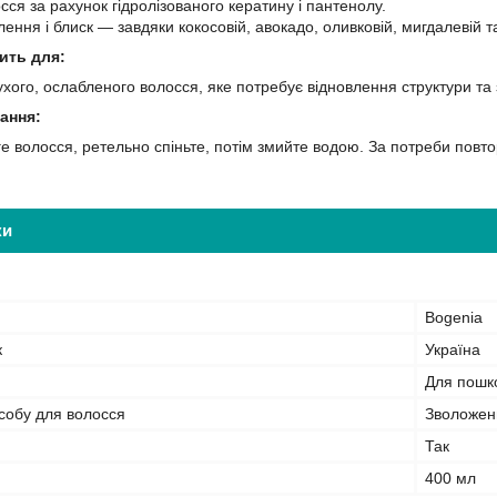
сся за рахунок гідролізованого кератину і пантенолу.
лення і блиск — завдяки кокосовій, авокадо, оливковій, мигдалевій 
ить для:
хого, ослабленого волосся, яке потребує відновлення структури т
ання:
ге волосся, ретельно спіньте, потім змийте водою. За потреби повто
ки
Bogenia
к
Україна
Для пошк
собу для волосся
Зволожен
Так
400 мл