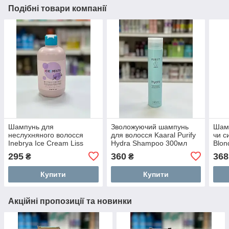
Подібні товари компанії
Шампунь для
Зволожуючий шампунь
Шамп
неслухняного волосся
для волосся Kaaral Purify
чи с
Inebrya Ice Cream Liss
Hydra Shampoo 300мл
Blon
Perfect Shampoo 300 мл
Sha
295
360
368
₴
₴
Купити
Купити
Акційні пропозиції та новинки