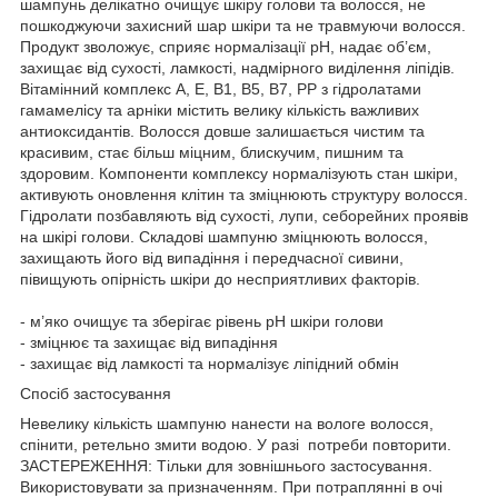
шампунь делікатно очищує шкіру голови та волосся, не
пошкоджуючи захисний шар шкіри та не травмуючи волосся.
Продукт зволожує, сприяє нормалізації pH, надає об’єм,
захищає від сухості, ламкості, надмірного виділення ліпідів.
Вітамінний комплекс A, E, B1, B5, B7, PP з гідролатами
гамамелісу та арніки містить велику кількість важливих
антиоксидантів. Волосся довше залишається чистим та
красивим, стає більш міцним, блискучим, пишним та
здоровим. Компоненти комплексу нормалізують стан шкіри,
активують оновлення клітин та зміцнюють структуру волосся.
Гідролати позбавляють від сухості, лупи, себорейних проявів
на шкірі голови. Складові шампуню зміцнюють волосся,
захищають його від випадіння і передчасної сивини,
півищують опірність шкіри до несприятливих факторів.
- м’яко очищує та зберігає рівень pH шкіри голови
- зміцнює та захищає від випадіння
- захищає від ламкості та нормалізує ліпідний обмін
Спосіб застосування
Невелику кількість шампуню нанести на вологе волосся,
спінити, ретельно змити водою. У разі потреби повторити.
ЗАСТЕРЕЖЕННЯ: Тільки для зовнішнього застосування.
Використовувати за призначенням. При потраплянні в очі