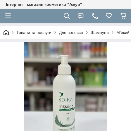
Інтернет - магазин косметики "Ажур"
Товари та послуги
Для волосся
Шампуни
Мʼякий