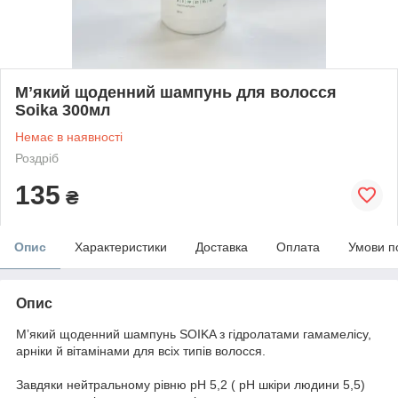
Мʼякий щоденний шампунь для волосся
Soika 300мл
Немає в наявності
Роздріб
135
₴
Опис
Характеристики
Доставка
Оплата
Умови п
Опис
Мʼякий щоденний шампунь SOIKA з гідролатами гамамелісу,
арніки й вітамінами для всіх типів волосся.
Завдяки нейтральному рівню pH 5,2 ( pH шкіри людини 5,5)