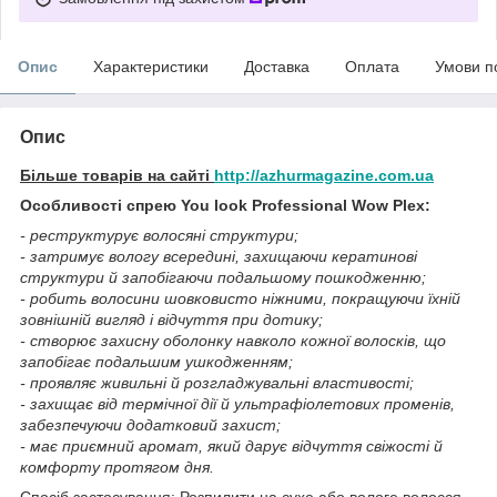
Опис
Характеристики
Доставка
Оплата
Умови п
Опис
Більше товарів на сайті
http://azhurmagazine.com.ua
Особливості спрею You look Professional Wow Plex:
- реструктурує волосяні структури;
- затримує вологу всередині, захищаючи кератинові
структури й запобігаючи подальшому пошкодженню;
- робить волосини шовковисто ніжними, покращуючи їхній
зовнішній вигляд і відчуття при дотику;
- створює захисну оболонку навколо кожної волосків, що
запобігає подальшим ушкодженням;
- проявляє живильні й розгладжувальні властивості;
- захищає від термічної дії й ультрафіолетових променів,
забезпечуючи додатковий захист;
- має приємний аромат, який дарує відчуття свіжості й
комфорту протягом дня.
Спосіб застосування: Розпилити на сухе або вологе волосся