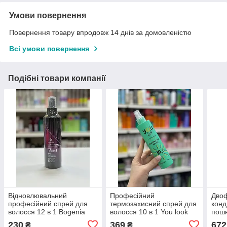
Умови повернення
Повернення товару впродовж 14 днів за домовленістю
Всі умови повернення
Подібні товари компанії
Відновлювальний
Професійний
Двоф
професійний спрей для
термозахисний спрей для
конд
волосся 12 в 1 Bogenia
волосся 10 в 1 You look
пошк
Professional Restorative
Professional Multiaction
Eray
230
369
672
₴
₴