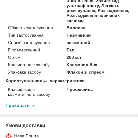
Зволоження, Захист від
ультрафіолету, Легкість
розчісування, Розгладження,
Розгладження посічених
кінчиків
Область застосування
Волосся
Тип застосування
Незмивний
Спосіб застосування
незмивний
Гіпоалергенний
Так
Об`єм
200 мл
Консистенція засобу
Кремоподібна
Упаковка засобу
Флакон зі спреєм
Користувальницькі характеристики
Класифікація
Професійна
косметичного засобу
Приховати
Умови доставки
Нова Пошта