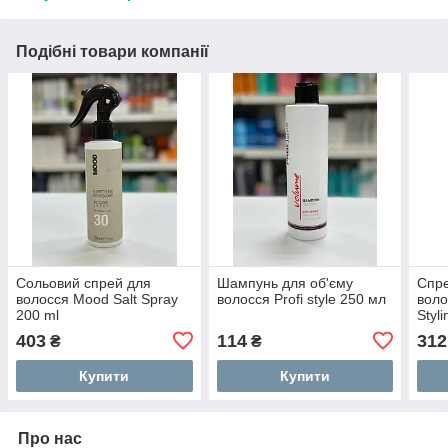
Подібні товари компанії
Сольовий спрей для
Шампунь для об'єму
Спре
волосся Mood Salt Spray
волосся Profi style 250 мл
воло
200 ml
Styli
403
114
312
₴
₴
Купити
Купити
Про нас