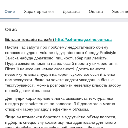
Опис
Характеристики
Доставка
Оплата
Умови п
Опис
Більше товарів на сайті
http://azhurmagazine.com.ua
Настав час забути про проблему недостатнього об’єму
волосся з пудрою Volume від українського бренду Profistyle.
Зачіска набуде додаткової пишності, зберігши легкість.
Пудра зовсім непомітна на волоссі й проста у використанні.
Після її нанесення немає склеєності. Досить нанести
невелику кількість пудри на корені сухого волосся й злегка
помасажувати. Якщо ви хочете додати укладанню більше
текстуруваності, можна розподілити невелику кількість засобу
по всій довжині волосся.
Для пудри характерною є легка шовковиста текстура, яка
швидко розподіляється по волоссю. З її допомогою можна
створити гарну укладку з ефектним об’ємом.
Якщо ви втомилися боротися з відсутністю об’єму волосся,
підберіть спеціальну косметику, яка адаптована для такого
типу. Необхідними є спеціальний шампунь, бальзам-