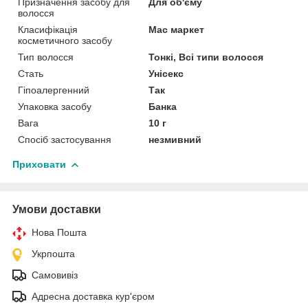
Призначення засобу для
Для об'єму
волосся
Класифікація
Мас маркет
косметичного засобу
Тип волосся
Тонкі, Всі типи волосся
Стать
Унісекс
Гіпоалергенний
Так
Упаковка засобу
Банка
Вага
10 г
Спосіб застосування
незмивний
Приховати
Умови доставки
Нова Пошта
Укрпошта
Самовивіз
Адресна доставка кур'єром