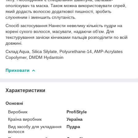
ополіскувач та маска. Також можна використовувати спрей,
який додасть волоссю додаткової пишності, зробить
слухняним і зменшить сплутаність.
Спосіб застосування:Нанести невелику кількість пудри на
корені сухого волосся, масувати, надаючи об’єм. Для
текстурування зачіски кінчиками пальців розподілити по всій
довжині.
Склад:Aqua, Silica Silylate, Polyurethane-14, AMP-Acrylates
Copolymer, DMDM Hydantoin
Приховати
Характеристики
Основні
Виробник
ProfiStyle
Країна виробник
Україна
Вид засобу для укладання
Пудра
волосся