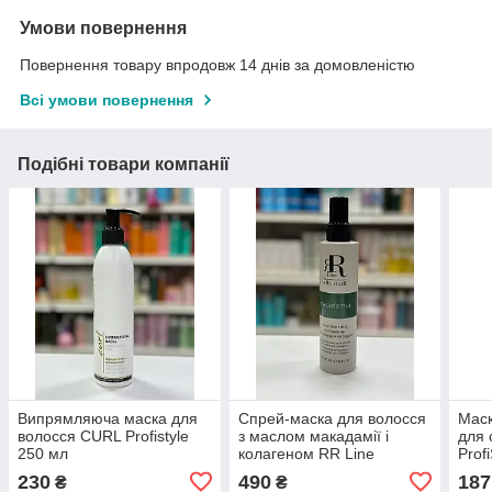
Умови повернення
Повернення товару впродовж 14 днів за домовленістю
Всі умови повернення
Подібні товари компанії
Випрямляюча маска для
Спрей-маска для волосся
Маск
волосся CURL Profistyle
з маслом макадамії і
для 
250 мл
колагеном RR Line
Prof
Macadamia Star 200мл
500 
230
490
187
₴
₴