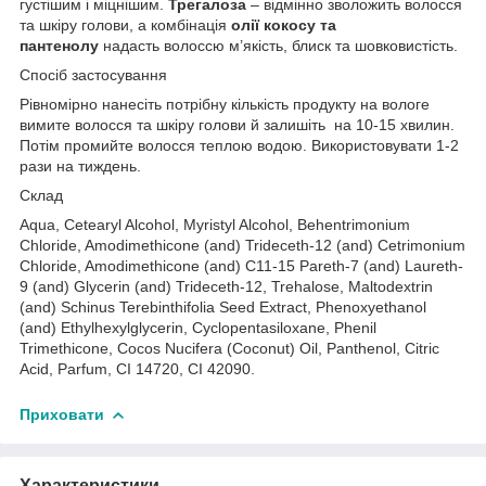
густішим і міцнішим.
Трегалоза
– відмінно зволожить волосся
та шкіру голови, а комбінація
олії кокосу та
пантенолу
надасть волоссю м’якість, блиск та шовковистість.
Спосіб застосування
Рівномірно нанесіть потрібну кількість продукту на вологе
вимите волосся та шкіру голови й залишіть на 10-15 хвилин.
Потім промийте волосся теплою водою. Використовувати 1-2
рази на тиждень.
Склад
Aqua, Cetearyl Alcohol, Myristyl Alcohol, Behentrimonium
Chloride, Amodimethicone (and) Trideceth-12 (and) Cetrimonium
Chloride, Amodimethicone (and) C11-15 Pareth-7 (and) Laureth-
9 (and) Glycerin (and) Trideceth-12, Trehalose, Maltodextrin
(and) Schinus Terebinthifolia Seed Extract, Phenoxyethanol
(and) Ethylhexylglycerin, Cyclopentasiloxane, Phenil
Trimethicone, Cocos Nucifera (Coconut) Oil, Panthenol, Citric
Acid, Parfum, CI 14720, СІ 42090.
Приховати
Характеристики