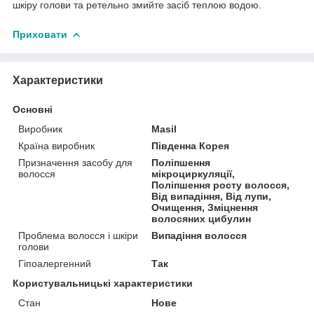
шкіру голови та ретельно змийте засіб теплою водою.
Приховати
Характеристики
Основні
Виробник
Masil
Країна виробник
Південна Корея
Призначення засобу для
Поліпшення
волосся
мікроциркуляції,
Поліпшення росту волосся,
Від випадіння, Від лупи,
Очищення, Зміцнення
волосяних цибулин
Проблема волосся і шкіри
Випадіння волосся
голови
Гіпоалергенний
Так
Користувальницькі характеристики
Стан
Нове