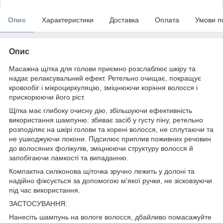
Опис
Характеристики
Доставка
Оплата
Умови п
Опис
Масажна щітка для голови приємно розслаблює шкіру та
надає релаксувальний ефект. Ретельно очищає, покращує
кровообіг і мікроциркуляцію, зміцнюючи коріння волосся і
прискорюючи його ріст.
Щітка має глибоку очисну дію, збільшуючи ефективність
використання шампуню: збиває засіб у густу піну, ретельно
розподіляє на шкірі голови та корені волосся, не сплутаючи та
не ушкоджуючи локони. Підсилює приплив поживних речовин
до волосяних фолікулів, зміцнюючи структуру волосся й
запобігаючи ламкості та випаданню.
Компактна силіконова щіточка зручно лежить у долоні та
надійно фіксується за допомогою м'якої ручки, не зісковзуючи
під час використання.
ЗАСТОСУВАННЯ:
Нанесіть шампунь на вологе волосся, дбайливо помасажуйте