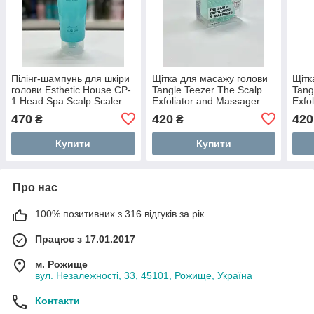
Пілінг-шампунь для шкіри
Щітка для масажу голови
Щітк
голови Esthetic House CP-
Tangle Teezer The Scalp
Tang
1 Head Spa Scalp Scaler
Exfoliator and Massager
Exfo
250 мл
Оригінал
Ориг
470
420
420
₴
₴
Купити
Купити
Про нас
100% позитивних з 316 відгуків за рік
Працює з 17.01.2017
м. Рожище
вул. Незалежності, 33, 45101, Рожище, Україна
Контакти