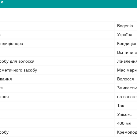
ки
Bogenia
к
Україна
ондиціонера
Кондиціо
Всі типи 
собу для волосся
Живлення,
сметичного засобу
Мас марк
ування
Волосся
ня
Змиваєть
вання
на вологе
Так
Унісекс
400 мл
собу
Кремопод