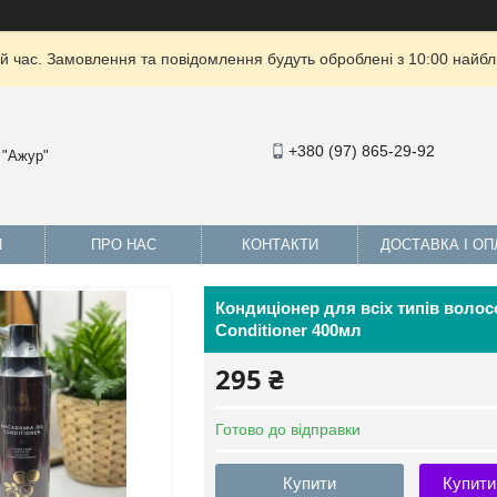
й час. Замовлення та повідомлення будуть оброблені з 10:00 найбли
+380 (97) 865-29-92
 "Ажур"
И
ПРО НАС
КОНТАКТИ
ДОСТАВКА І ОП
Кондиціонер для всіх типів волос
Conditioner 400мл
295 ₴
Готово до відправки
Купити
Купити