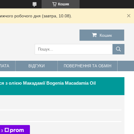
Кошик
жчого робочого дня (завтра, 10.08).
Кошик
ЛАТА
ВІДГУКИ
ПОВЕРНЕННЯ ТА ОБМІН
ся з олією Макадамії Bogenia Macadamia Oil
 з