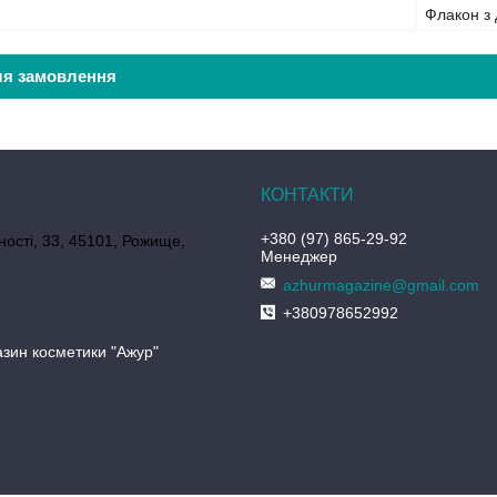
Флакон з
ля замовлення
+380 (97) 865-29-92
ності, 33, 45101, Рожище,
Менеджер
azhurmagazine@gmail.com
+380978652992
азин косметики "Ажур"