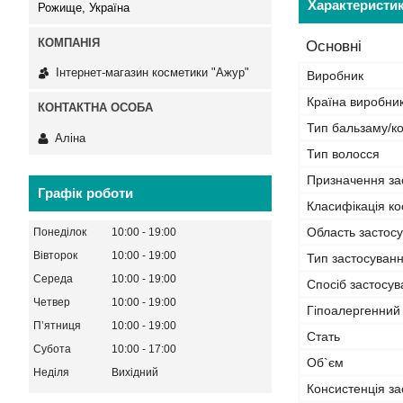
Характеристи
Рожище, Україна
Основні
Інтернет-магазин косметики "Ажур"
Виробник
Країна виробни
Тип бальзаму/к
Аліна
Тип волосся
Призначення за
Графік роботи
Класифікація ко
Область застос
Понеділок
10:00
19:00
Вівторок
10:00
19:00
Тип застосуван
Середа
10:00
19:00
Спосіб застосу
Четвер
10:00
19:00
Гіпоалергенний
Пʼятниця
10:00
19:00
Стать
Субота
10:00
17:00
Об`єм
Неділя
Вихідний
Консистенція за