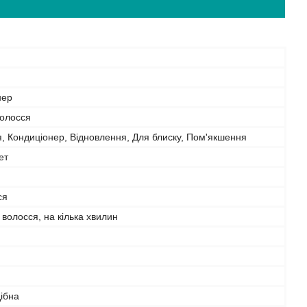
нер
волосся
 Кондиціонер, Відновлення, Для блиску, Пом'якшення
ет
ся
 волосся, на кілька хвилин
ібна