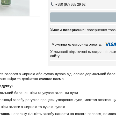
+380 (97) 865-29-92
повернення това
У компанії підключені електронні пла
сайту.
ля волосся з жирною або сухою лупою відновлює дермальний балан
анс шкіри та делікатно очищає пасма.
одукту:
альний баланс шкіри та усуває залишки лупи.
 у складі засобу регулює процеси утворення лупи, ментол освіжає, 
шкіри голови з жирною та сухою лупою.
тання:
невелику кількість засобу нанести на вологе волосся, помас