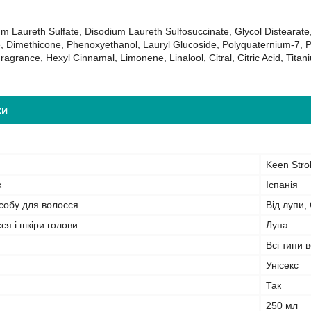
m Laureth Sulfate, Disodium Laureth Sulfosuccinate, Glycol Disteara
, Dimethicone, Phenoxyethanol, Lauryl Glucoside, Polyquaternium-7, 
agrance, Hexyl Cinnamal, Limonene, Linalool, Citral, Citric Acid, Tita
ки
Keen Stro
к
Іспанія
собу для волосся
Від лупи,
я і шкіри голови
Лупа
Всі типи 
Унісекс
Так
250 мл