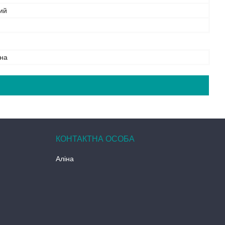
ий
на
Аліна