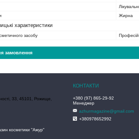
Лікувальн
и
Жирна
ицькі характеристики
сметичного засобу
Професій
ля замовлення
+380 (97) 865-29-92
ності, 33, 45101, Рожище,
Менеджер
azhurmagazine@gmail.com
+380978652992
азин косметики "Ажур"