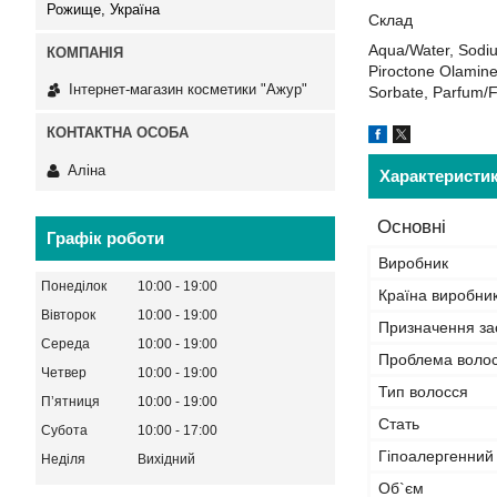
Рожище, Україна
Склад
Aqua/Water, Sodiu
Piroctone Olamine
Інтернет-магазин косметики "Ажур"
Sorbate, Parfum/Fr
Аліна
Характеристи
Основні
Графік роботи
Виробник
Понеділок
10:00
19:00
Країна виробни
Вівторок
10:00
19:00
Призначення за
Середа
10:00
19:00
Проблема волосс
Четвер
10:00
19:00
Тип волосся
Пʼятниця
10:00
19:00
Стать
Субота
10:00
17:00
Гіпоалергенний
Неділя
Вихідний
Об`єм