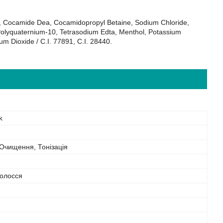
te, Cocamide Dea, Cocamidopropyl Betaine, Sodium Chloride,
Polyquaternium-10, Tetrasodium Edta, Menthol, Potassium
nium Dioxide / C.I. 77891, C.I. 28440.
k
 Очищення, Тонізація
волосся