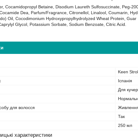
r, Cocamidopropyl Betaine, Disodium Laureth Sulfosuccinate, Peg-200
Cocamide Dea, Parfum/Fragrance, Citronellol, Linalool, Coumarin, Hydr
do) Oil, Cocodimonium Hydroxypropylhydrolyzed Wheat Protein, Guar H
aprylyl Glycol, Potassium Sorbate, Sodium Benzoate, Citric Acid.
ки
Keen Stro
к
Іспанія
Для кучер
Нормальні
собу для волосся
Живлення
Так
250 мл
ицькі характеристики