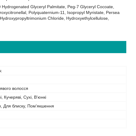
 Hydrogenated Glyceryl Palmitate, Peg-7 Glyceryl Cocoate,
oxycitronellal, Polyquaternium-11, Isopropyl Myristate, Persea
ydroxypropyltrimonium Chloride, Hydroxyethylcellulose,
k
явого волосся
, Кучеряві, Сухі, В'юнкі
, Для блиску, Пом'якшення