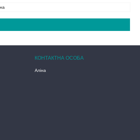
на
Аліна