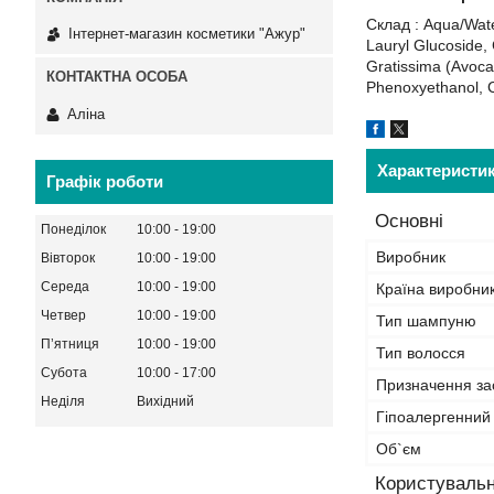
Склад : Aqua/Wate
Інтернет-магазин косметики "Ажур"
Lauryl Glucoside, 
Gratissima (Avoca
Phenoxyethanol, C
Аліна
Характеристи
Графік роботи
Основні
Понеділок
10:00
19:00
Виробник
Вівторок
10:00
19:00
Середа
10:00
19:00
Країна виробни
Четвер
10:00
19:00
Тип шампуню
Пʼятниця
10:00
19:00
Тип волосся
Субота
10:00
17:00
Призначення за
Неділя
Вихідний
Гіпоалергенний
Об`єм
Користувальн