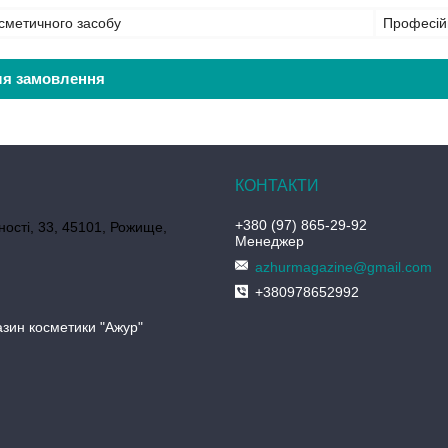
сметичного засобу
Професій
ля замовлення
+380 (97) 865-29-92
ності, 33, 45101, Рожище,
Менеджер
azhurmagazine@gmail.com
+380978652992
азин косметики "Ажур"