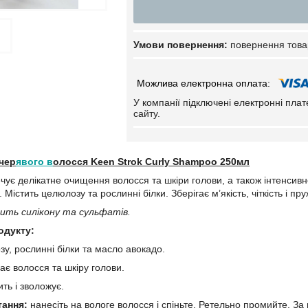
повернення това
У компанії підключені електронні пла
сайту.
чер
явого в
олосся Keen Strok Curly Shampoo 250мл
ує делікатне очищення волосся та шкіри голови, а також інтенсив
 Містить целюлозу та рослинні білки. Зберігає м’якість, чіткість і пру
ить силікону та сульфатів.
одукту:
зу, рослинні білки та масло авокадо.
ає волосся та шкіру голови.
ть і зволожує.
тання:
нанесіть на вологе волосся і спіньте. Ретельно промийте. За