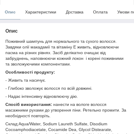
Опис
Характеристики
Доставка
Оплата
Умови п
Опис
Поживний шампунь для нормального та сухого волосся.
Завдяки олії макадамії та вітаміну Е живить, відновлюючи
пасма на різних рівнях. Засіб делікатно очищає від
забруднень, наповнюючи кожний локон і корені поживними
та зволожуючими компонентами.
Особливості продукту:
- Живить та насичує.
- Глибоко зволожує волосся по всій довжині.
- Надає інтенсивну відновлюючу дію.
Спосіб використання:
нанести на вологе волосся
масажними рухами до утворення піни. Ретельно промити. За
необхідності повторіть.
Склад:Aqua/Water, Sodium Laureth Sulfate, Disodium
Cocoamphodiacetate, Cocamide Dea, Glycol Distearate,