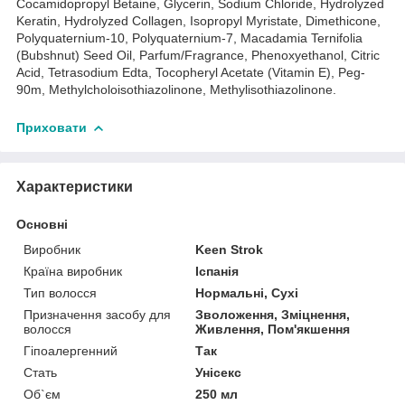
Cocamidopropyl Betaine, Glycerin, Sodium Chloride, Hydrolyzed
Keratin, Hydrolyzed Collagen, Isopropyl Myristate, Dimethicone,
Polyquaternium-10, Polyquaternium-7, Macadamia Ternifolia
(Bubshnut) Seed Oil, Parfum/Fragrance, Phenoxyethanol, Citric
Acid, Tetrasodium Edta, Tocopheryl Acetate (Vitamin E), Peg-
90m, Methylcholoisothiazolinone, Methylisothiazolinone.
Приховати
Характеристики
Основні
Виробник
Keen Strok
Країна виробник
Іспанія
Тип волосся
Нормальні, Сухі
Призначення засобу для
Зволоження, Зміцнення,
волосся
Живлення, Пом'якшення
Гіпоалергенний
Так
Стать
Унісекс
Об`єм
250 мл