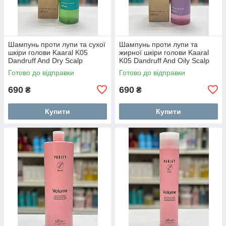
Шампунь проти лупи та сухої
Шампунь проти лупи та
шкіри голови Kaaral K05
жирної шкіри голови Kaaral
Dandruff And Dry Scalp
K05 Dandruff And Oily Scalp
Shampoo 250 мл
Shampoo 250 мл
Готово до відправки
Готово до відправки
690
690
₴
₴
Купити
Купити