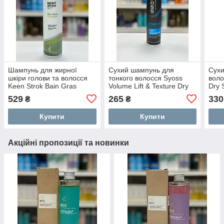
Шампунь для жирної
Сухий шампунь для
Сух
шкіри голови та волосся
тонкого волосся Syoss
воло
Keen Strok Bain Gras
Volume Lift & Texture Dry
Dry
Shampoo 250мл
Shampoo 200мл
529
265
330
₴
₴
Купити
Купити
Акційні пропозиції та новинки