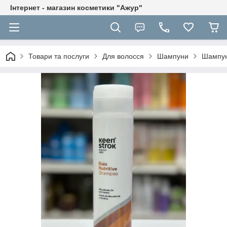
Інтернет - магазин косметики "Ажур"
Товари та послуги
Для волосся
Шампуни
Шампун