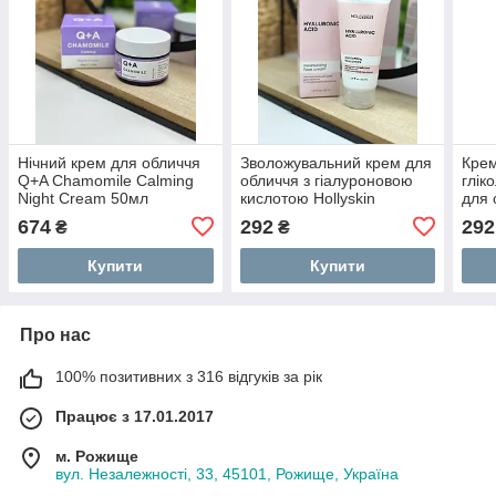
Нічний крем для обличчя
Зволожувальний крем для
Крем
Q+A Chamomile Calming
обличчя з гіалуроновою
глік
Night Cream 50мл
кислотою Hollyskin
для 
Hyaluronic Acid 50мл
Holly
674
292
292
₴
₴
50м
Купити
Купити
Про нас
100% позитивних з 316 відгуків за рік
Працює з 17.01.2017
м. Рожище
вул. Незалежності, 33, 45101, Рожище, Україна