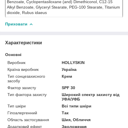
Benzoate, Cyclopentasiloxane (and) Dimethiconol, C12-15
Alkyl Benzoate, Glyceryl Stearate, PEG-100 Stearate, Titanium
dioxide, Rubus idaeus
Приховати
Характеристики
Основні
Виробник
HOLLYSKIN
Країна виробник
Україна
Тип сонцезахисного
Крем
засобу
Фактор захисту
SPF 30
Тип фактора захисту
Широкий спектр захисту від
УФА/УФБ
Тип шкіри
Всі типи шкіри
Гіпоалергенний
Так
Область застосування
Шия, Обличчя
Додатковий ефект
Зволоження