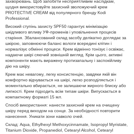
захворювань. Щоб запобігти несприятливим наслідкам,
щодня використовуйте захисний зволожуючий крем
PROTECTIVE CREAM від популярного бренду Kodi
Professional.
Високий ступінь захисту SPF50 гарантує мінімізацію
шкідливого впливу УФ-променів і уповільнення процесів
старіння. Збалансований склад засобу делікатно доглядає за
шкірою, заповнюючи баланс вологи всередині клітин і
нормалізує обмінні процеси. Крем відмінно тонізує і освіжає,
надаючи шкірі сяючий зовнішній вигляд. Крім цього, активні
компоненти мають виражену протизапальну і заспокійливу
дію на шкіру.
Крем має невагому, легку консистенцію, завдяки якій він
комфортно відчувається на шкірі, легко розподіляється і
моментально вбирається, не залишаючи жирного блиску або
липкості. Крем підходить всім типам шкіри. Випускається в
компактному форматі 15 мл.
Спосіб використання: нанести захисний крем на очищену
шкіру перед виходом на сонце. За необхідності повторити
нанесення. Уникати зони навколо очей.
Склад: Aqua, Ethylhexyl Methoxycinnamate, Isopropyl Myristate,
Titanium Dioxide, Propanediol, Cetearyl Alcohol, Cetearyl