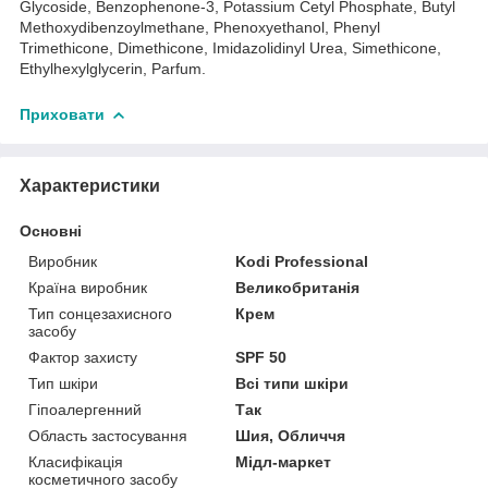
Glycoside, Benzophenone-3, Potassium Cetyl Phosphate, Butyl
Methoxydibenzoylmethane, Phenoxyethanol, Phenyl
Trimethicone, Dimethicone, Imidazolidinyl Urea, Simethicone,
Ethylhexylglycerin, Parfum.
Приховати
Характеристики
Основні
Виробник
Kodi Professional
Країна виробник
Великобританія
Тип сонцезахисного
Крем
засобу
Фактор захисту
SPF 50
Тип шкіри
Всі типи шкіри
Гіпоалергенний
Так
Область застосування
Шия, Обличчя
Класифікація
Мідл-маркет
косметичного засобу