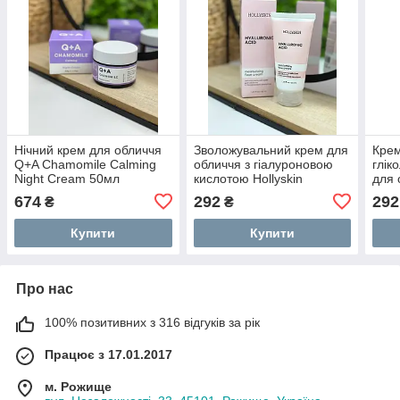
Нічний крем для обличчя
Зволожувальний крем для
Крем
Q+A Chamomile Calming
обличчя з гіалуроновою
глік
Night Cream 50мл
кислотою Hollyskin
для 
Hyaluronic Acid 50мл
Holly
674
292
292
₴
₴
50м
Купити
Купити
Про нас
100% позитивних з 316 відгуків за рік
Працює з 17.01.2017
м. Рожище