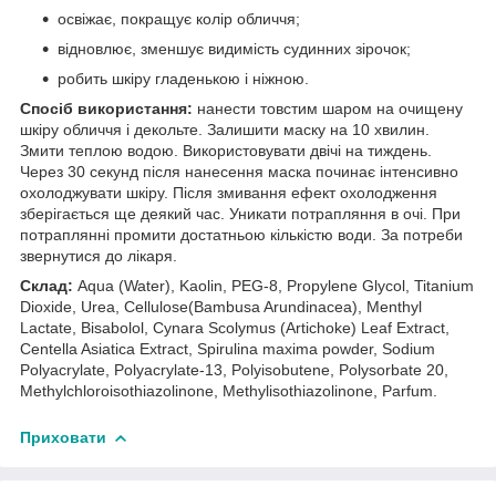
освіжає, покращує колір обличчя;
відновлює, зменшує видимість судинних зірочок;
робить шкіру гладенькою і ніжною.
Спосіб використання:
нанести товстим шаром на очищену
шкіру обличчя і декольте. Залишити маску на 10 хвилин.
Змити теплою водою. Використовувати двічі на тиждень.
Через 30 секунд після нанесення маска починає інтенсивно
охолоджувати шкіру. Після змивання ефект охолодження
зберігається ще деякий час. Уникати потрапляння в очі. При
потраплянні промити достатньою кількістю води. За потреби
звернутися до лікаря.
Склад:
Aqua (Water), Kaolin, PEG-8, Propylene Glycol, Titanium
Dioxide, Urea, Cellulose(Bambusa Arundinacea), Menthyl
Lactate, Bisabolol, Cynara Scolymus (Artichoke) Leaf Extract,
Centella Asiatica Extract, Spirulina maxima powder, Sodium
Polyacrylate, Polyacrylate-13, Polyisobutene, Polysorbate 20,
Methylchloroisothiazolinone, Methylisothiazolinone, Parfum.
Приховати