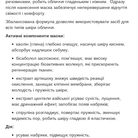
речовинами, робить обличчя гладеньким і ніжним. Одразу
після нанесення маска забезпечує неперевершене відчуття
свіжості і комфорту.
Збалансована формула дозволяє використовувати засіб для
всіх типів шкіри обличчя.
Активні компоненти маски:
каолін (глина) глибоко очищує, насичує шкіру киснем,
абсорбує надлишок себуму;
бісаболол заспокоює, пом'якшує, має високу
концентрацію біоактивних молекул, які прискорюють
регенерацію тканин;
екстракт артишоку знижує швидкість реакції
окислення, захищає клітинні мембрани, зберігає
молодість і пружність шкіри;
екстракт центели азійської усуває сухість, лущення,
має дренажний ефект, запобігає появі набряків;
спіруліна розгладжує, повертає пружність, зменшує
видимість пор, робить шкіру гладкою й еластичною.
Дія:
усуває набряки, підвищує пружність;