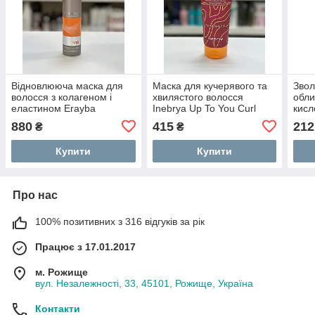
Відновлююча маска для
Маска для кучерявого та
Звол
волосся з колагеном і
хвилястого волосся
обли
еластином Erayba
Inebrya Up To You Curl
кисл
Nutriactive N10 250мл
Boost Mask 250мл
Hyal
880
415
212
₴
₴
250
Купити
Купити
Про нас
100% позитивних з 316 відгуків за рік
Працює з 17.01.2017
м. Рожище
вул. Незалежності, 33, 45101, Рожище, Україна
Контакти