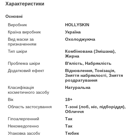
Характеристики
Основні
Виробник
HOLLYSKIN
Країна виробник
Україна
Вид маски за
Охолоджуюча
призначенням
Тип шкіри
Комбінована (Змішана),
Жирна
Проблема шкіри
В'ялість, Набряклість
Додатковий ефект
Відновлення, Тонізація,
Зняття набряклості, Зняття
роздратування
Класифікація
Натуральна
косметичного засобу
Вік
18+
Область застосування
Т-зоні (лоб, ніс, підборіддя),
Обличчя
Гіпоалергенний
Так
Некомедогенно
Так
Упаковка засобу
Тюбик