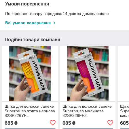
Умови повернення
Повернення товару впродовж 14 днів за домовленістю
Всі умови повернення
Подібні товари компанії
Щітка для волосся Janeke
Щітка для волосся Janeke
Щітк
Superbrush жовта неонова
Superbrush малинова
Supe
82SP226YFL
82SP226FF2
кис
685
685
685
₴
₴