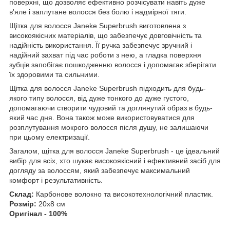
поверхні, що дозволяє ефективно розчісувати навіть дуже
в'яле і заплутане волосся без болю і надмірної тяги.
Щітка для волосся Janeke Superbrush виготовлена з
високоякісних матеріалів, що забезпечує довговічність та
надійність використання. Її ручка забезпечує зручний і
надійний захват під час роботи з нею, а гладка поверхня
зубців запобігає пошкодженню волосся і допомагає зберігати
їх здоровими та сильними.
Щітка для волосся Janeke Superbrush підходить для будь-
якого типу волосся, від дуже тонкого до дуже густого,
допомагаючи створити чудовий та доглянутий образ в будь-
який час дня. Вона також може використовуватися для
розплутування мокрого волосся після душу, не залишаючи
при цьому електризації.
Загалом, щітка для волосся Janeke Superbrush - це ідеальний
вибір для всіх, хто шукає високоякісний і ефективний засіб для
догляду за волоссям, який забезпечує максимальний
комфорт і результативність.
Склад:
Карбонове волокно та високотехнологічний пластик.
Розмір:
20х8 см
Оригінал - 100%