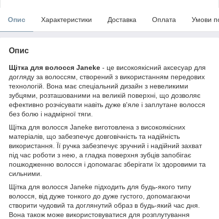
Опис
Характеристики
Доставка
Оплата
Умови п
Опис
Щітка для волосся Janeke
- це високоякісний аксесуар для
догляду за волоссям, створений з використанням передових
технологій. Вона має спеціальний дизайн з невеликими
зубцями, розташованими на великій поверхні, що дозволяє
ефективно розчісувати навіть дуже в'яле і заплутане волосся
без болю і надмірної тяги.
Щітка для волосся Janeke виготовлена з високоякісних
матеріалів, що забезпечує довговічність та надійність
використання. Її ручка забезпечує зручний і надійний захват
під час роботи з нею, а гладка поверхня зубців запобігає
пошкодженню волосся і допомагає зберігати їх здоровими та
сильними.
Щітка для волосся Janeke підходить для будь-якого типу
волосся, від дуже тонкого до дуже густого, допомагаючи
створити чудовий та доглянутий образ в будь-який час дня.
Вона також може використовуватися для розплутування