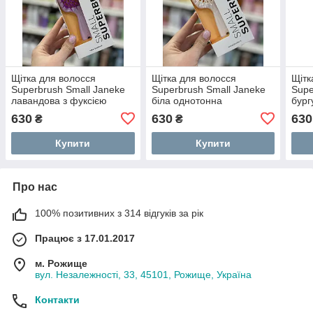
Щітка для волосся
Щітка для волосся
Щітк
Superbrush Small Janeke
Superbrush Small Janeke
Supe
лавандова з фуксією
біла однотонна
бург
630
630
630
₴
₴
Купити
Купити
Про нас
100% позитивних з 314 відгуків за рік
Працює з 17.01.2017
м. Рожище
вул. Незалежності, 33, 45101, Рожище, Україна
Контакти