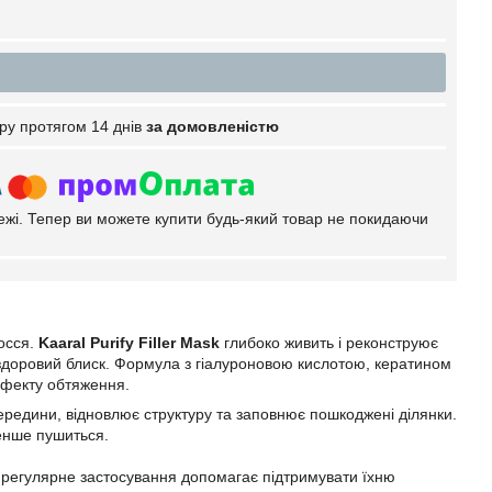
ру протягом 14 днів
за домовленістю
тежі. Тепер ви можете купити будь-який товар не покидаючи
осся.
Kaaral Purify Filler Mask
глибоко живить і реконструює
і здоровий блиск. Формула з гіалуроновою кислотою, кератином
ефекту обтяження.
ередини, відновлює структуру та заповнює пошкоджені ділянки.
менше пушиться.
 регулярне застосування допомагає підтримувати їхню