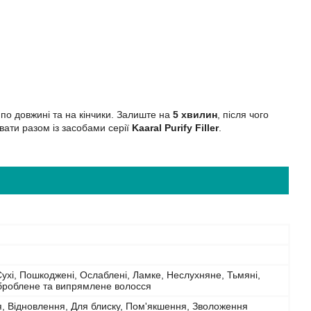
по довжині та на кінчики. Залиште на
5 хвилин
, після чого
ати разом із засобами серії
Kaaral Purify Filler
.
Сухі, Пошкоджені, Ослаблені, Ламке, Неслухняне, Тьмяні,
оброблене та випрямлене волосся
, Відновлення, Для блиску, Пом'якшення, Зволоження