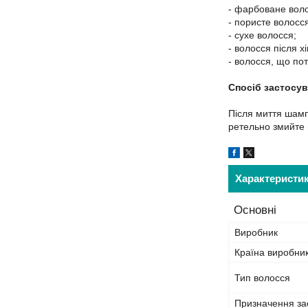
- фарбоване воло
- пористе волосс
- сухе волосся;
- волосся після х
- волосся, що по
Спосіб застосув
Після миття шамп
ретельно змийте 
Характеристи
Основні
Виробник
Країна виробни
Тип волосся
Призначення за