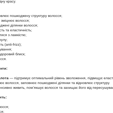
дну красу.
новлює пошкоджену структуру волосся;
і зміцнює волосся;
джені ділянки волосся;
сть та еластичність;
тися з ламкістю;
кулу;
ь (anti-frizz);
сування;
здоровий блиск;
сся.
нти:
слота
— підтримує оптимальний рівень зволоження, підвищує еласти
є волосся, заповнює пошкоджені ділянки та відновлює структуру.
нсивно живить, пом’якшує волосся та захищає його від пересушува
ить:
осся;
ся;