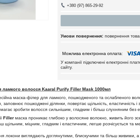
+380 (97) 865-29-92
повернення това
У компанії підключені електронні пла
сайту.
 ламкого волосся Kaaral Purify Filler Mask 1000мл
сійна маска-філер для ламкого, пошкодженого та ослабленого вол
я, заповнює пошкоджені ділянки, повертає щільність, еластичність 
магає зробити волосся сильнішим, гладким і більш слухняним без 
ії
Filler
маска проникає глибоко у волосяне волокно, живить його зс
ьш щільним, міцним, гладким і еластичним, легше розчісується та 
ня локони виглядають доглянутими, блискучими та більш живими, а