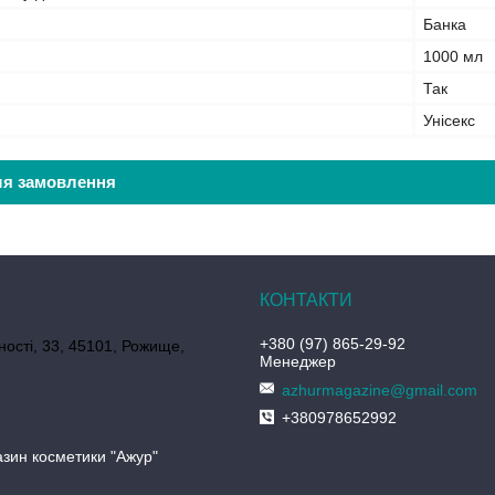
Банка
1000 мл
Так
Унісекс
ля замовлення
+380 (97) 865-29-92
ності, 33, 45101, Рожище,
Менеджер
azhurmagazine@gmail.com
+380978652992
азин косметики "Ажур"