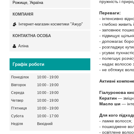
пружність і приро
Рожище, Україна
Переваги:
- інтенсивно від
- глибоко живить 
Інтернет-магазин косметики "Ажур"
- заповнює пошко
- підвищує щільні
- допомагає боро
Аліна
- розгладжує кути
- усуває пухнастіст
- полегшує розчі
Графік роботи
- надає волоссю 
- не обтяжує воло
Понеділок
10:00
19:00
Активні компоне
Вівторок
10:00
19:00
Гіалуронова ки
Середа
10:00
19:00
Кератин
— зміцню
Четвер
10:00
19:00
Масло ши
— інте
Пʼятниця
10:00
19:00
Для кого підход
Субота
10:00
17:00
- ламке волосся;
Неділя
Вихідний
- пошкоджене вол
- освітлене волос