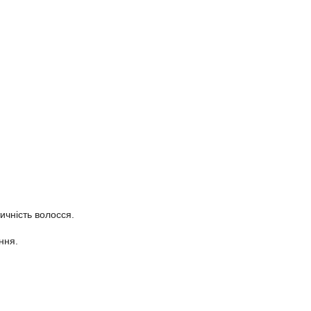
чність волосся.
ння.