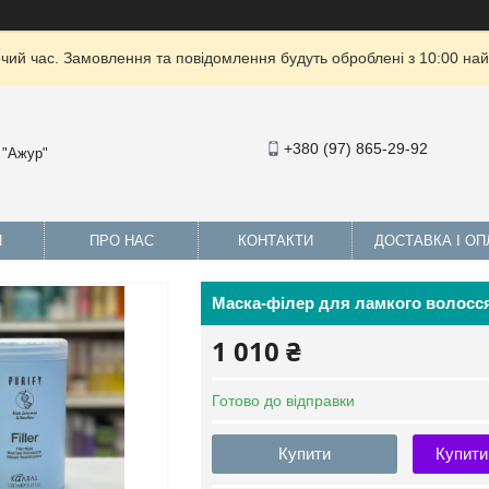
очий час. Замовлення та повідомлення будуть оброблені з 10:00 най
+380 (97) 865-29-92
 "Ажур"
И
ПРО НАС
КОНТАКТИ
ДОСТАВКА І ОП
Маска-філер для ламкого волосся K
1 010 ₴
Готово до відправки
Купити
Купити