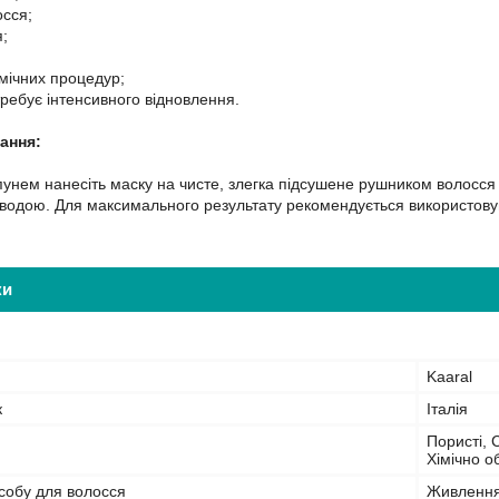
сся;
я;
імічних процедур;
требує інтенсивного відновлення.
ання:
унем нанесіть маску на чисте, злегка підсушене рушником волосся 
водою. Для максимального результату рекомендується використовув
ки
Kaaral
к
Італія
Пористі, 
Хімічно 
собу для волосся
Живлення