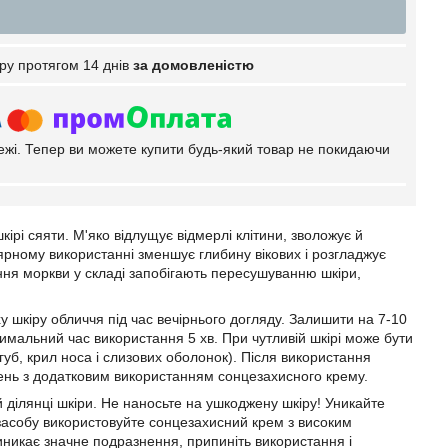
ру протягом 14 днів
за домовленістю
тежі. Тепер ви можете купити будь-який товар не покидаючи
ірі сяяти. М'яко відлущує відмерлі клітини, зволожує й
улярному використанні зменшує глибину вікових і розгладжує
іння моркви у складі запобігають пересушуванню шкіри,
ху шкіру обличчя під час вечірнього догляду. Залишити на 7-10
мальний час використання 5 хв. При чутливій шкірі може бути
губ, крил носа і слизових оболонок). Після використання
день з додатковим використанням сонцезахисного крему.
ділянці шкіри. Не наносьте на ушкоджену шкіру! Уникайте
 засобу використовуйте сонцезахисний крем з високим
иникає значне подразнення, припиніть використання і