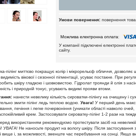
повернення това
У компанії підключені електронні пла
сайту.
а-пілінг миттєво покращує колір і мікрорельєф обличчя, дозволяє шк
видимість вікової і сезонної пігментації, усуває постакне. При рег
 робить шкіру гладкою і шовковистою. Гідролат троянди й олія з нас
ність і природній тонус, усувають видимі прояви втоми.
тання:
нанести невелику кількість сироватки-пілінгу на очищену і су
тельно змити пілінг ледь теплою водою.
Увага!
У перший день макси
ання, печіння і легке почервоніння (уникати області навколо очей, 
аспокійливий крем. Застосовувати сироватку-пілінг 1-2 рази на тиж
еред використанням рекомендуємо протестувати засіб на невеликій 
і! УВАГА! Не наносьте продукт на вологу шкіру. Пiсля застосування
і вище і, за можливості, зменште час перебування на сонці. Якщо в