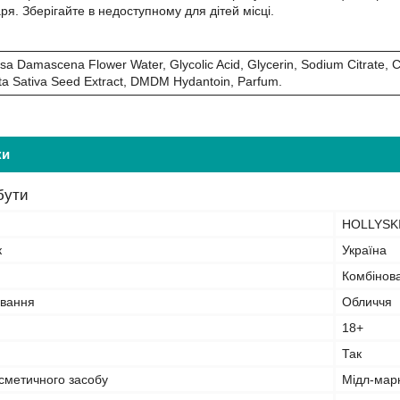
аря. Зберігайте в недоступному для дітей місці.
sa Damascena Flower Water, Glycolic Acid, Glycerin, Sodium Citrate
ta Sativa Seed Extract, DMDM Hydantoin, Parfum.
ки
бути
HOLLYSK
к
Україна
Комбінов
ування
Обличчя
18+
Так
сметичного засобу
Мідл-мар