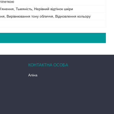
піпеткою
 В'янення, Тьмяність, Нерівний відтінок шкіри
ня, Вирівнювання тону обличчя, Відновлення кольору
Аліна