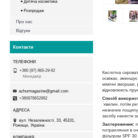
Дитяча косметика
Розпродаж
Про нас
Відгуки
Контакти
+380 (97) 865-29-92
Кислотна сироватк
Менеджер
освіжає, зменшує 
мімічні зморшки,
відновлюють пруж
azhurmagazine@gmail.com
+380978652992
Спосіб викорис
хвилин, потім ре
незначне пощипув
засобу нанести з
вул. Незалежності, 33, 45101,
Застереження:
п
Рожище, Україна
потрапляння в оч
фільтром SPF 30 