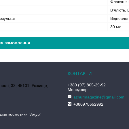
Флакон з 
В'ялість,
езультат
Відновлен
30 мл
ля замовлення
+380 (97) 865-29-92
ності, 33, 45101, Рожище,
Менеджер
azhurmagazine@gmail.com
+380978652992
азин косметики "Ажур"