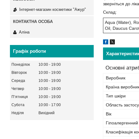
зверніться до лік
Інтернет-магазин косметики "Ажур"
Склад:
Aqua (Water), Ro
Oil, Daucus Caro
Аліна
Графік роботи
Характеристи
Понеділок
10:00
19:00
Основні атри
Вівторок
10:00
19:00
Виробник
Середа
10:00
19:00
Країна виробни
Четвер
10:00
19:00
Тип шкіри
Пʼятниця
10:00
19:00
Область застос
Субота
10:00
17:00
Неділя
Вихідний
Вік
Гіпоалергенний
Класифікація ко