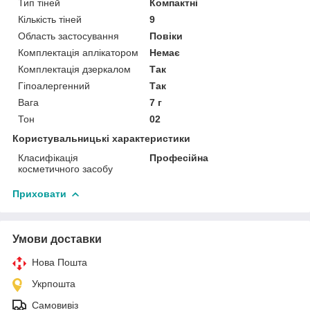
Тип тіней
Компактні
Кількість тіней
9
Область застосування
Повіки
Комплектація аплікатором
Немає
Комплектація дзеркалом
Так
Гіпоалергенний
Так
Вага
7 г
Тон
02
Користувальницькі характеристики
Класифікація
Професійна
косметичного засобу
Приховати
Умови доставки
Нова Пошта
Укрпошта
Самовивіз